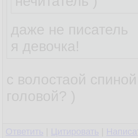
нечитатель )
Пожелание:
нужна программк
даже не писатель
отслеживала изм
я девочка!
/etc/resolv.conf 
и грохала их, л
с волостаой спиной
старый файл.
головой? )
Можешь накидат
Ответить
|
Цитировать
|
Написа