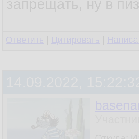
запрещать, ну в пи
Ответить
|
Цитировать
|
Написа
14.09.2022, 15:22:3
basen
Участни
Откуда: И