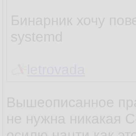
Бинарник хочу пове
systemd
letrovada
Вышеописанное пра
не нужна никакая C
осилю нацти как эт