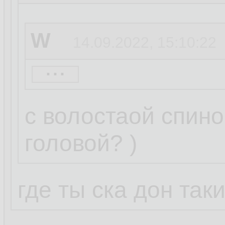
W
14.09.2022, 15:10:22
...
basename
14.09.20
с волостаой спино
головой? )
W
14.09.2022, 15:05:3
где ты ска дон так
...