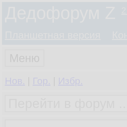
Дедофорум Z
2
Планшетная версия
Ко
Меню
Нов.
|
Гор.
|
Избр.