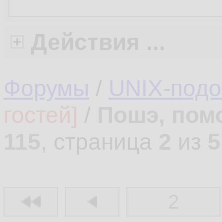
Действия ...
Форумы
/
UNIX-под
гостей]
/
Пошэ, пом
115
, страница
2
из
5
2