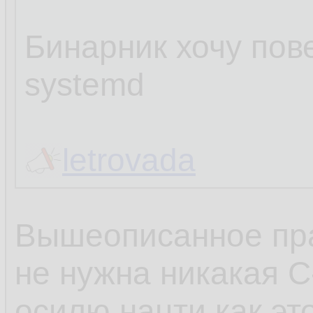
Бинарник хочу пове
systemd
letrovada
Вышеописанное пра
не нужна никакая C
осилю нацти как эт