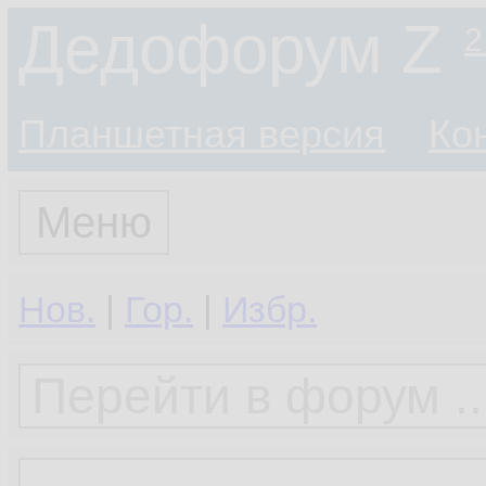
Дедофорум Z
2
Планшетная версия
Ко
Меню
Нов.
|
Гор.
|
Избр.