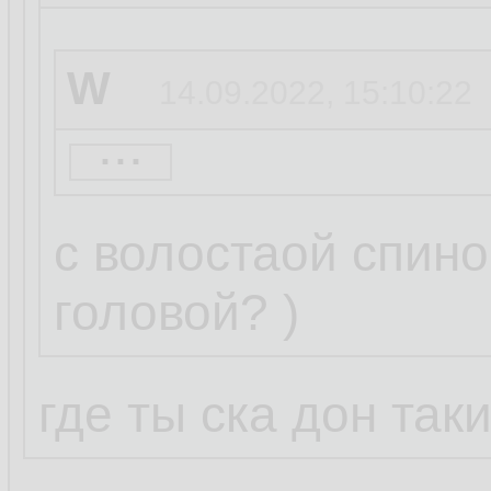
W
14.09.2022, 15:10:22
...
basename
14.09.20
с волостаой спино
головой? )
W
14.09.2022, 15:05:3
где ты ска дон так
...