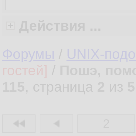
Действия ...
Форумы
/
UNIX-под
гостей]
/
Пошэ, пом
115
, страница
2
из
5
2