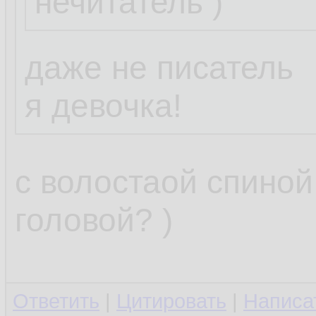
нечитатель )
Пожелание:
нужна программк
даже не писатель
отслеживала изм
я девочка!
/etc/resolv.conf 
и грохала их, л
с волостаой спиной
старый файл.
головой? )
Можешь накидат
Ответить
|
Цитировать
|
Написа