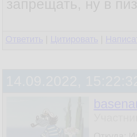
запрещать, ну в пи
Ответить
|
Цитировать
|
Написа
14.09.2022, 15:22:3
basen
Участни
Откуда: И