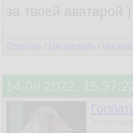
нечитатель )
за твоей аватарой )
даже не писатель
Ответить
|
Цитировать
|
Написа
я девочка!
14.09.2022, 15:37:2
Горбат
Участни