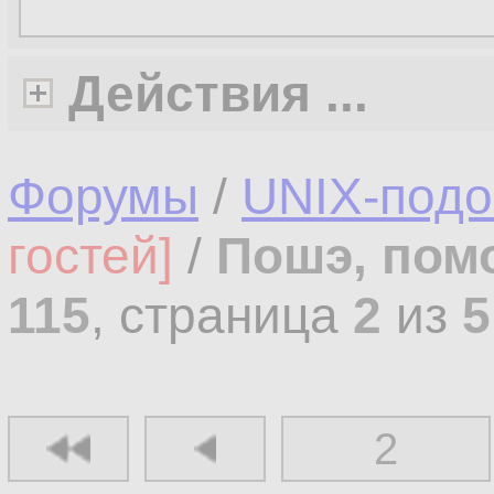
Действия ...
Форумы
/
UNIX-под
гостей]
/
Пошэ, пом
115
, страница
2
из
5
2