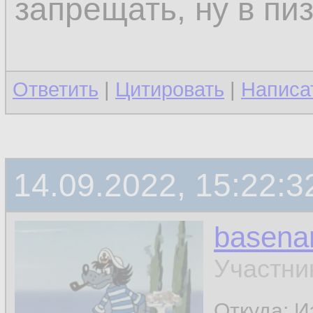
запрещать, ну в пи
Ответить
|
Цитировать
|
Написа
14.09.2022, 15:22:3
basen
Участни
Откуда: И