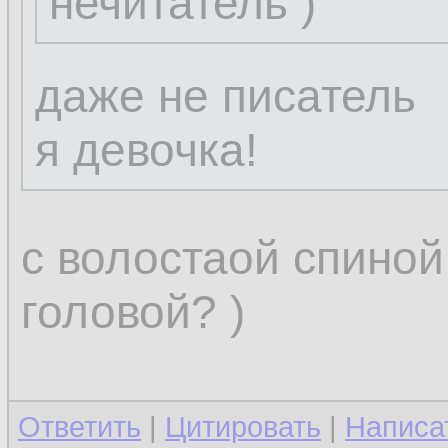
нечитатель )
Пожелание:
нужна программк
даже не писатель
отслеживала изм
я девочка!
/etc/resolv.conf 
и грохала их, л
с волостаой спиной
старый файл.
головой? )
Можешь накидат
Ответить
|
Цитировать
|
Написа