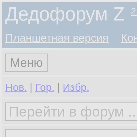
Дедофорум Z
2
Планшетная версия
Ко
Меню
Нов.
|
Гор.
|
Избр.