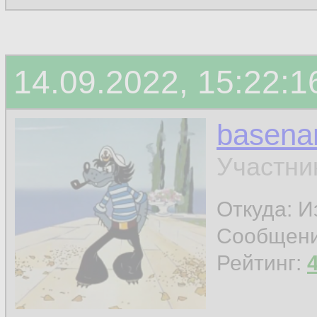
Спасибо.
14.09.2022, 15:22:1
Бинарник хочу по
systemd
basen
Участни
letrovada
Откуда: И
Сообщен
Рейтинг:
права настрой ск