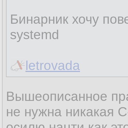
Бинарник хочу пове
systemd
letrovada
Вышеописанное пра
не нужна никакая C
осилю нацти как эт