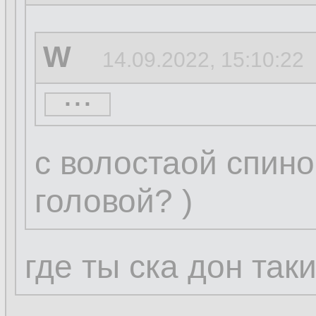
W
14.09.2022, 15:10:22
...
basename
14.09.20
с волостаой спино
головой? )
W
14.09.2022, 15:05:3
где ты ска дон так
...