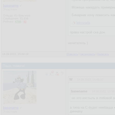
basename
✓
Можешь накидать примерны
Участник
Бинарник хочу повесить ка
Откуда: Из браузера
Сообщения:
31 216
Рейтинг:
4798
/
92
letrovada
права настрой ска дон
нечитатель )
14.09.2022, 15:09:19
Ответить
|
Цитировать
|
Написать
Пошэ, помоги!
W
14.09.2022, 14:46:37
basename
14.09.2022, 13:38
но это костыль в лобовой а
а типа на С будет неебацца 
basename
✓
диннаху
Участник