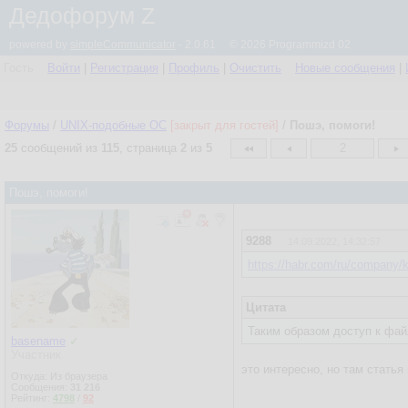
Дедофорум Z
powered by
simpleCommunicator
- 2.0.61 © 2026 Programmizd 02
Гость
Войти
|
Регистрация
|
Профиль
|
Очистить
Новые сообщения
|
Форумы
/
UNIX-подобные OC
[закрыт для гостей]
/
Пошэ, помоги!
25
сообщений из
115
, страница
2
из
5
2
Пошэ, помоги!
9288
14.09.2022, 14:32:57
https://habr.com/ru/company/k
Цитата
Таким образом доступ к файл
basename
✓
Участник
это интересно, но там стать
Откуда: Из браузера
Сообщения:
31 216
Рейтинг:
4798
/
92