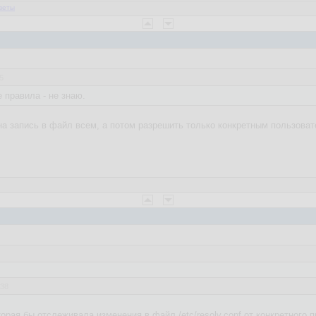
веты
5
 правила - не знаю.
 на запись в файл всем, а потом разрешить только конкретным пользова
:38
орая бы отслеживала изменения в файл /etc/resolv.conf от конкретного 