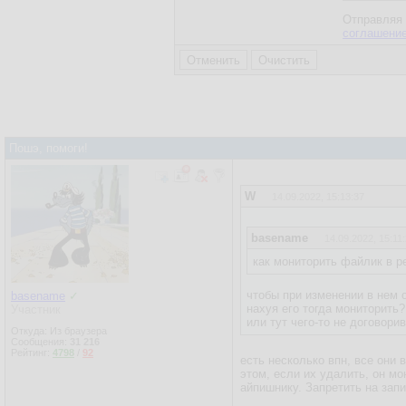
Отправляя 
соглашени
Пошэ, помоги!
W
14.09.2022, 15:13:37
basename
14.09.2022, 15:11
как мониторить файлик в 
чтобы при изменении в нем 
basename
✓
нахуя его тогда мониторить?
Участник
или тут чего-то не договори
Откуда: Из браузера
Сообщения:
31 216
Рейтинг:
4798
/
92
есть несколько впн, все они 
этом, если их удалить, он мо
айпишнику. Запретить на запи