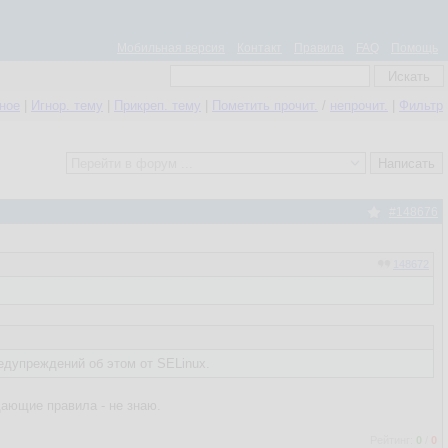
Мобильная версия
Контакт
Правила
FAQ
Помощь
нное
|
Игнор. тему
|
Прикреп. тему
|
Пометить прочит.
/
непрочит.
|
Фильтр
#148676
148672
редупреждений об этом от SELinux.
щающие правила - не знаю.
Рейтинг:
0
/
0