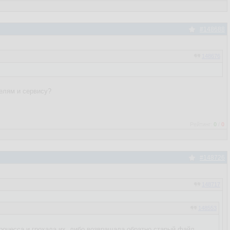
#148688
148676
телям и сервису?
Рейтинг:
0
/
0
#148726
148717
148553
процесса и грохала их, либо возвращала обратно старый файл.