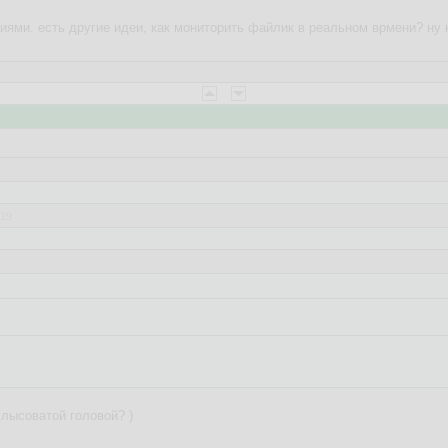
ями. есть другие идеи, как мониторить файлик в реальном врмени? ну на
:19
:56:38
которая бы отслеживала изменения в файл /etc/resolv.conf от конкретно
ный код? Спасибо.
как сервис в systemd
 лысоватой головой? )