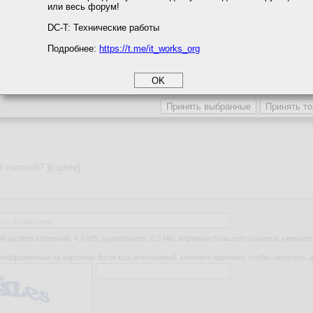
или весь форум!
соглашение
циальности
DC-T: Технические работы
Подробнее:
https://t.me/it_works_org
okie
а статистики
етинга и рекламы
ть вложение
 размер вложений: 4,0 МБ, аудио/видео: 8,0 МБ. Картинки большего размера ужимают
изображенный на картинке. Если код нечитаемый, кликните картинку, чтобы загрузить д