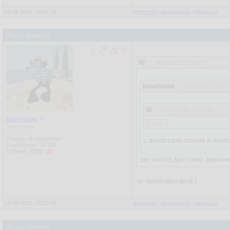
14.09.2022, 15:22:16
Ответить
|
Цитировать
|
Написать
Пошэ, помоги!
W
14.09.2022, 15:14:17
basename
14.09.2022, 15:11
W
14.09.2022, 15:10:22
...
basename
✓
Участник
basename
14.09.2022, 15
Откуда: Из браузера
с волостаой спиной в очках
Сообщения:
31 216
Рейтинг:
4798
/
92
W
14.09.2022, 15:05:33
где ты ска дон таких девоче
...
за твоей аватарой )
нечитатель )
14.09.2022, 15:22:32
Ответить
|
Цитировать
|
Написать
даже не писатель
я девочка!
Пошэ, помоги!