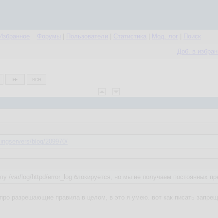
Избранное
Форумы
|
Пользователи
|
Статистика
|
Мод. лог
|
Поиск
Доб. в избра
все
ingservers/blog/209970/
у /var/log/httpd/error_log блокируется, но мы не получаем постоянных п
я про разрешающие правила в целом, в это я умею. вот как писать запре