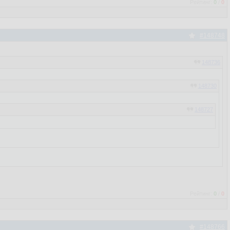
Рейтинг:
0
/
0
#148748
148736
148730
148727
148726
148717
Рейтинг:
0
/
0
#148766