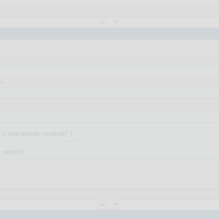
:55
:09:19
 и лысоватой головой? )
к видел?