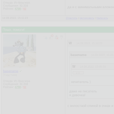
Откуда: Из браузера
Сообщения:
31 216
да и с минимальными вложени
Рейтинг:
4798
/
92
14.09.2022, 15:11:23
Ответить
|
Цитировать
|
Написать
Пошэ, помоги!
W
14.09.2022, 15:10:22
basename
14.09.2022, 15:09
W
14.09.2022, 15:05:33
...
basename
✓
Участник
basename
14.09.2022, 12
Откуда: Из браузера
нечитатель )
Сообщения:
31 216
Пожелание:
Рейтинг:
4798
/
92
нужна программка на С, 
даже не писатель
я девочка!
Можешь накидать пример
Бинарник хочу повесить 
с волостаой спиной в очках и
letrovada