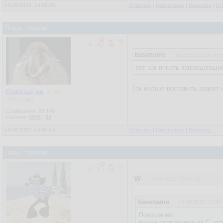
14.09.2022, 14:38:05
Ответить
|
Цитировать
|
Написать
|
От
Пошэ, помоги!
basename
14.09.2022, 14:38:0
вот как писать запрещающие
Так нельзя поставить запрет
Горбатый ёж
✓
Участник
Сообщения:
25 146
Рейтинг:
6996
/
90
14.09.2022, 14:45:16
Ответить
|
Цитировать
|
Написать
Пошэ, помоги!
W
14.09.2022, 15:05:33
basename
14.09.2022, 12:56
Пожелание:
нужна программка на С, кот