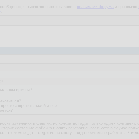
сообщение, я выражаю свое согласие с
правилами форума
и принимаю
е
.
:23
реальном врмени?
откатиться?
 просто запретить нахой и все
вается?
вносят изменения в файлик, но конкретно гадит только один - континент,
ниторит состояние файлика и опять перезаписывает, хотя в случае подк
сь - ну можно ,да. Но другие не смогут тогда нормально работать. Кажд