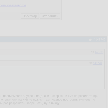
пользовательское
#148747
148735
148728
 он прописывает внутренние днски, которые ни хуя не резолвят, при
лючения они на хуй не нужны, там главное построить туннель по
ый раз разрешать, запрещать, ну в пизду