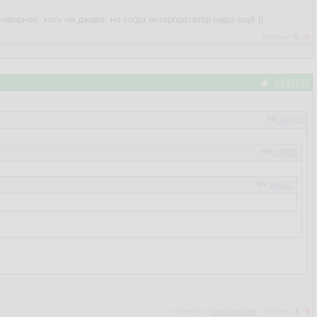
верное, хоть на джаве, но тогда интерпретатор надо ещё ))
Рейтинг:
0
/
0
#148730
148727
148726
148717
148553
го процесса и грохала их, либо возвращала обратно старый файл.
Нравится:
Горбатый ёж
Рейтинг:
1
/
0