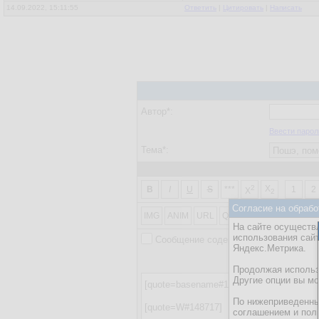
14.09.2022, 15:11:55
Ответить
|
Цитировать
|
Написать
права настрой ска дон
Автор*:
Ввести парол
Тема*:
2
X
B
I
U
S
***
1
2
X
2
Согласие на обрабо
IMG
ANIM
URL
QUOTE
AI
SPOILER
На сайте осуществл
использования сай
Сообщение содержит картинки или в
Яндекс.Метрика.
ВНИМАНИЕ! На данно
Продолжая использо
Другие опции вы м
По нижеприведенны
соглашением и пол