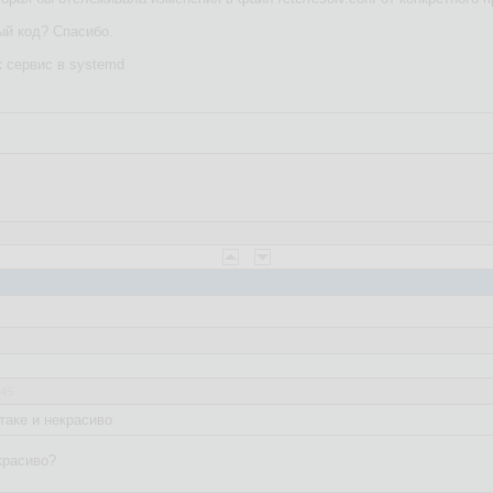
й код? Спасибо.
к сервис в systemd
:45
таке и некрасиво
красиво?