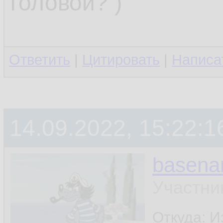
старый файл.
головой? )
Можешь накидат
Ответить
|
Цитировать
|
Написа
Спасибо.
14.09.2022, 15:22:1
Бинарник хочу по
systemd
basen
Участни
letrovada
Откуда: И