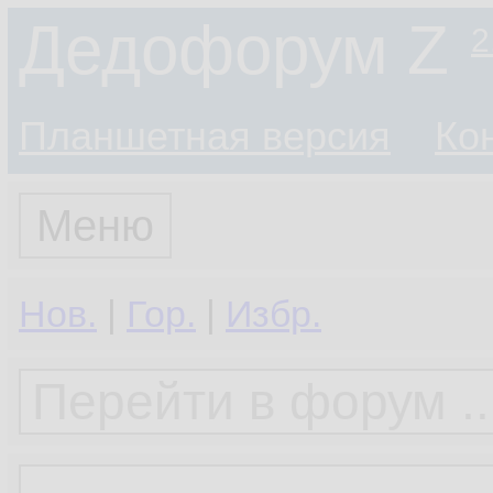
Дедофорум Z
2
Планшетная версия
Ко
Меню
Нов.
|
Гор.
|
Избр.