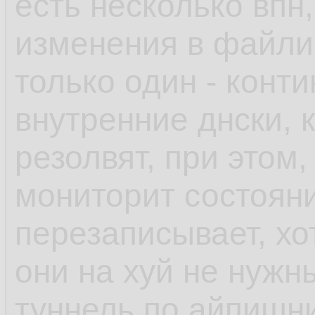
есть несколько впн,
изменения в файлик
только один - конт
внутренние днски, 
резолвят, при этом,
мониторит состоян
перезаписывает, хо
они на хуй не нужн
туннель по айпишни