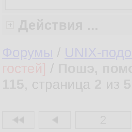
Действия ...
Форумы
/
UNIX-под
гостей]
/
Пошэ, пом
115
, страница
2
из
5
2