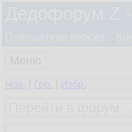
Дедофорум Z
2
Планшетная версия
Ко
Меню
Нов.
|
Гор.
|
Избр.