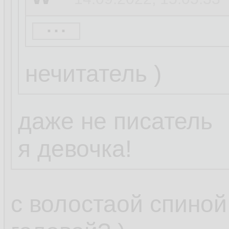
...
basename
14.09.20
нечитатель )
Пожелание:
нужна программк
даже не писатель
отслеживала изм
я девочка!
/etc/resolv.conf 
и грохала их, л
с волостаой спиной