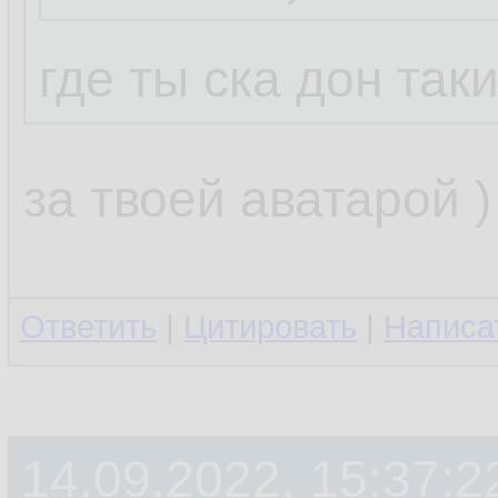
где ты ска дон так
...
нечитатель )
за твоей аватарой )
даже не писатель
Ответить
|
Цитировать
|
Написа
я девочка!
14.09.2022, 15:37:2