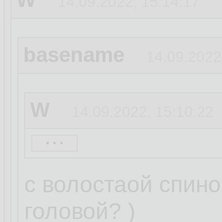
14.09.2022, 15:14:17
basename
14.09.2022
W
14.09.2022, 15:10:22
...
basename
14.09.20
с волостаой спино
головой? )
W
14.09.2022, 15:05:3