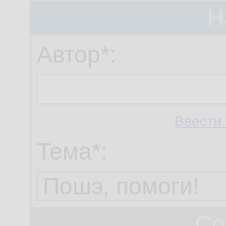
Н
Автор*:
Ввести 
Тема*:
Со