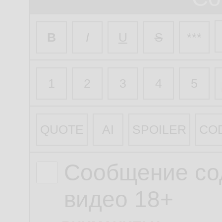
B
I
U
S
***
1
2
3
4
5
QUOTE
AI
SPOILER
CO
Сообщение со
видео 18+