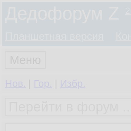
Дедофорум Z
2
Планшетная версия
Ко
Меню
Нов.
|
Гор.
|
Избр.