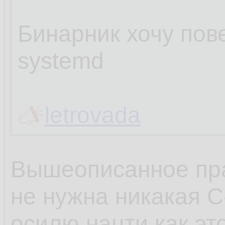
Бинарник хочу пове
systemd
letrovada
Вышеописанное пра
не нужна никакая C
осилю нацти как эт