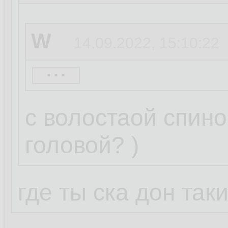
W
14.09.2022, 15:10:22
...
basename
14.09.20
с волостаой спино
головой? )
W
14.09.2022, 15:05:3
где ты ска дон так
...