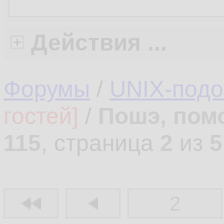
Действия ...
Форумы
/
UNIX-под
гостей]
/
Пошэ, пом
115
, страница
2
из
5
2