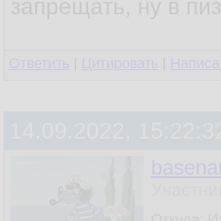
запрещать, ну в пи
Ответить
|
Цитировать
|
Написа
14.09.2022, 15:22:3
basen
Участни
Откуда: И