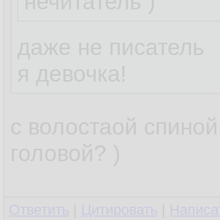
нечитатель )
Пожелание:
нужна программк
даже не писатель
отслеживала изм
я девочка!
/etc/resolv.conf 
и грохала их, л
с волостаой спиной
старый файл.
головой? )
Можешь накидат
Ответить
|
Цитировать
|
Написа