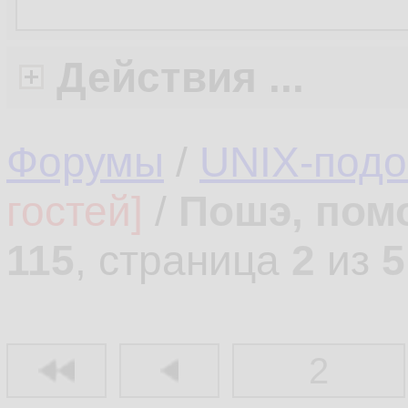
Действия ...
Форумы
/
UNIX-под
гостей]
/
Пошэ, пом
115
, страница
2
из
5
2