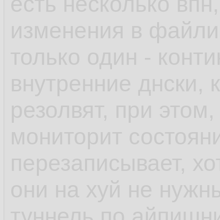
есть несколько впн,
изменения в файлик
только один - конт
внутренние днски, 
резолвят, при этом,
мониторит состоян
перезаписывает, хо
они на хуй не нужн
туннель по айпишни