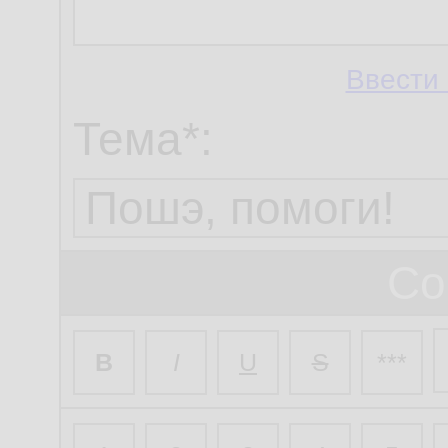
Ввести 
Тема*:
Со
B
I
U
S
***