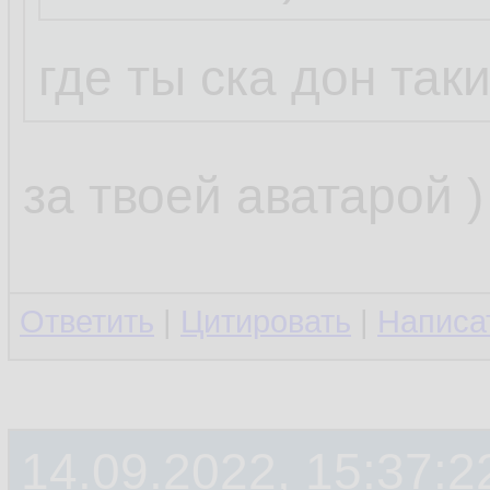
где ты ска дон так
...
нечитатель )
за твоей аватарой )
даже не писатель
Ответить
|
Цитировать
|
Написа
я девочка!
14.09.2022, 15:37:2