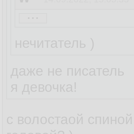
...
basename
14.09.20
нечитатель )
Пожелание:
нужна программк
даже не писатель
отслеживала изм
я девочка!
/etc/resolv.conf 
и грохала их, л
с волостаой спиной