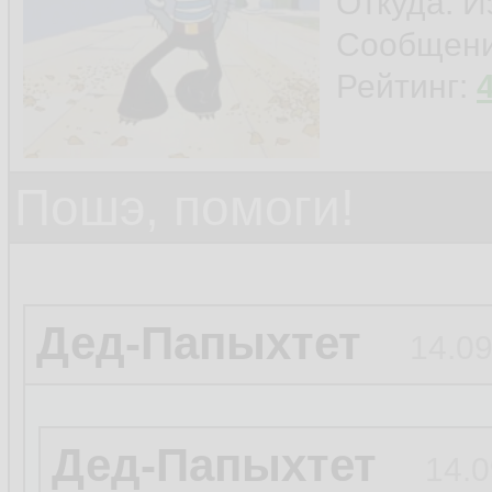
Откуда: И
Сообщен
Рейтинг:
Пошэ, помоги!
Дед-Папыхтет
14.09
Дед-Папыхтет
14.0