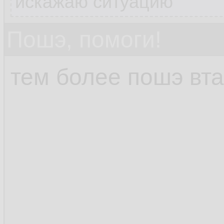
искажаю ситуацию
Пошэ, помоги!
тем более пошэ вта