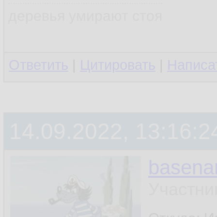
деревья умирают стоя
Ответить
|
Цитировать
|
Написа
14.09.2022, 13:16:2
basen
Участни