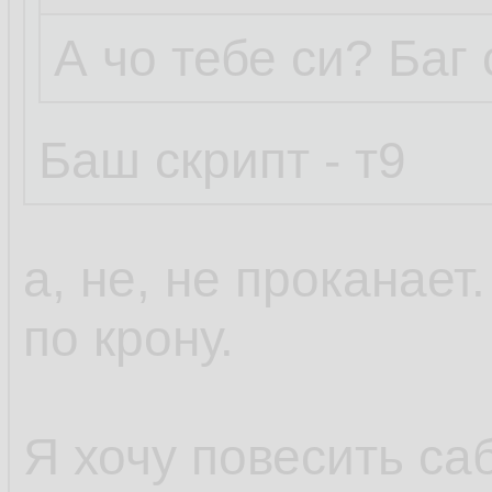
А чо тебе си? Баг
Баш скрипт - т9
а, не, не проканает
по крону.
Я хочу повесить са