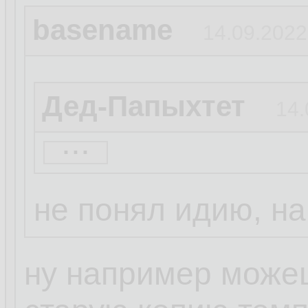
basename
14.09.2022
Дед-Папыхтет
14.
...
А чо тебе си? Баг
проще
не понял идию, н
ну например можеш