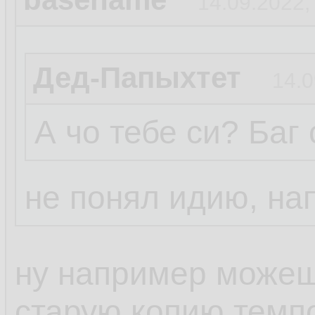
14.09.2022,
Дед-Папыхтет
14.0
А чо тебе си? Баг
не понял идию, на
ну например можешь
старую копию темп