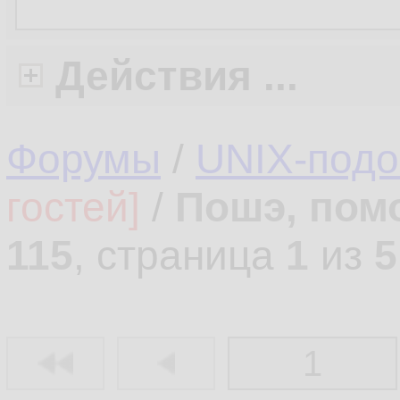
Действия ...
Форумы
/
UNIX-под
гостей]
/
Пошэ, пом
115
, страница
1
из
5
1