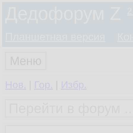
Дедофорум Z
2
Планшетная версия
Ко
Меню
Нов.
|
Гор.
|
Избр.