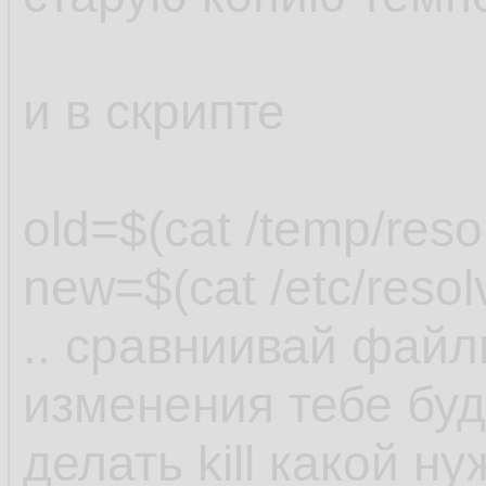
и в скрипте
old=$(cat /temp/reso
new=$(cat /etc/resol
.. сравниивай файл
изменения тебе буду
делать kill какой ну