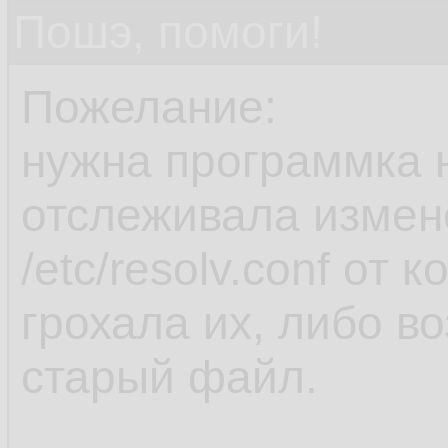
Пошэ, помоги!
Пожелание:
нужна программка н
отслеживала измен
/etc/resolv.conf от 
грохала их, либо в
старый файл.