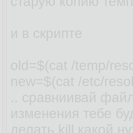
старую копию темп
и в скрипте
old=$(cat /temp/reso
new=$(cat /etc/resol
.. сравниивай фай
изменения тебе буд
делать kill какой н