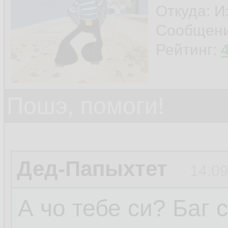
Откуда: И
Сообщен
Рейтинг:
Пошэ, помоги!
Дед-Папыхтет
14.09
А чо тебе си? Баг 