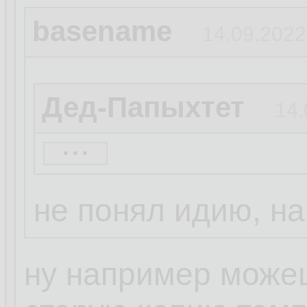
basename
14.09.2022
Дед-Папыхтет
14.
...
А чо тебе си? Баг
проще
не понял идию, н
ну например можеш