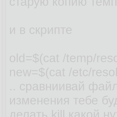
старую копию темп
и в скрипте
old=$(cat /temp/reso
new=$(cat /etc/resol
.. сравниивай фай
изменения тебе буд
делать kill какой н