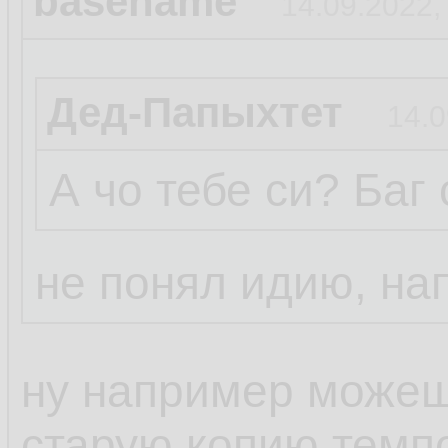
basename
14.09.2022,
Дед-Папыхтет
14.0
А чо тебе си? Баг
не понял идию, на
ну например можешь
старую копию темп