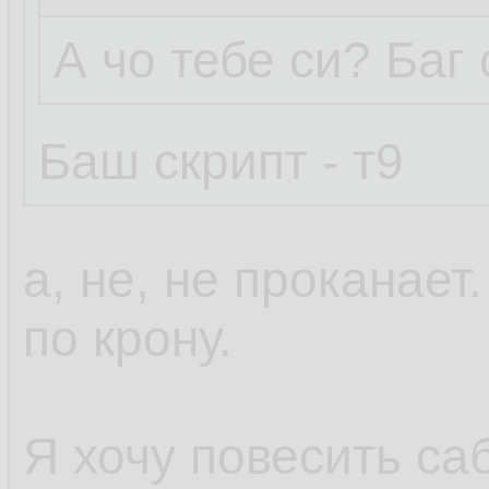
А чо тебе си? Баг
Баш скрипт - т9
а, не, не проканает
по крону.
Я хочу повесить са