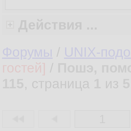
Действия ...
Форумы
/
UNIX-под
гостей]
/
Пошэ, пом
115
, страница
1
из
5
1