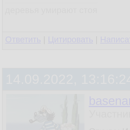
деревья умирают стоя
Ответить
|
Цитировать
|
Написа
14.09.2022, 13:16:2
basen
Участни