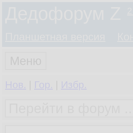
Дедофорум Z
2
Планшетная версия
Ко
Меню
Нов.
|
Гор.
|
Избр.