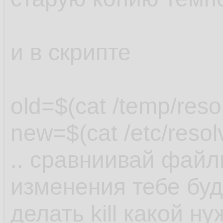
и в скрипте
old=$(cat /temp/reso
new=$(cat /etc/resol
.. сравниивай файл
изменения тебе буду
делать kill какой ну