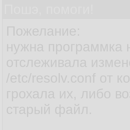
Пошэ, помоги!
Пожелание:
нужна программка н
отслеживала измен
/etc/resolv.conf от 
грохала их, либо в
старый файл.