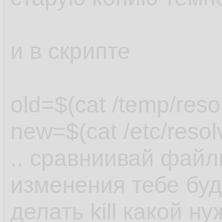
и в скрипте
old=$(cat /temp/reso
new=$(cat /etc/resol
.. сравниивай файл
изменения тебе буду
делать kill какой ну