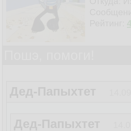
Откуда: И
Сообщен
Рейтинг:
Пошэ, помоги!
Дед-Папыхтет
14.09
Дед-Папыхтет
14.0