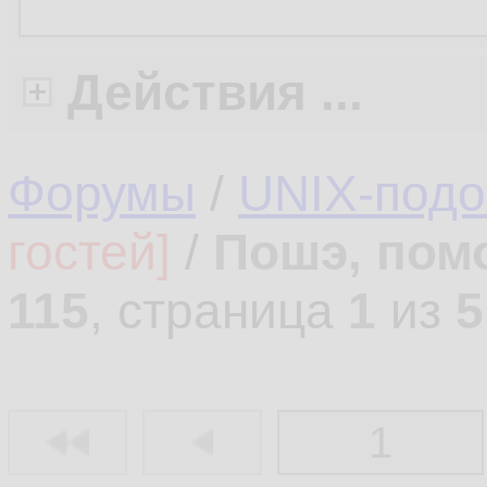
Действия ...
Форумы
/
UNIX-под
гостей]
/
Пошэ, пом
115
, страница
1
из
5
1