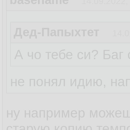
14.09.2022,
Дед-Папыхтет
14.0
А чо тебе си? Баг
не понял идию, на
ну например можешь
старую копию темп