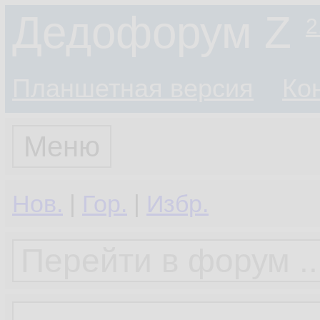
Дедофорум Z
2
Планшетная версия
Ко
Меню
Нов.
|
Гор.
|
Избр.