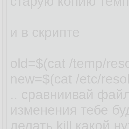
старую копию темп
и в скрипте
old=$(cat /temp/reso
new=$(cat /etc/resol
.. сравниивай фай
изменения тебе буд
делать kill какой н