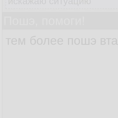
искажаю ситуацию
Пошэ, помоги!
тем более пошэ вта