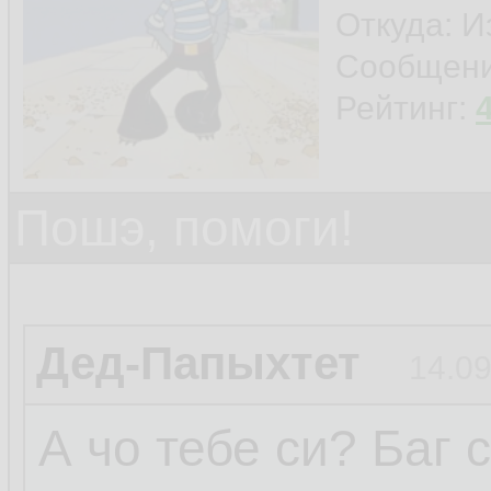
Откуда: И
Сообщен
Рейтинг:
Пошэ, помоги!
Дед-Папыхтет
14.09
А чо тебе си? Баг 