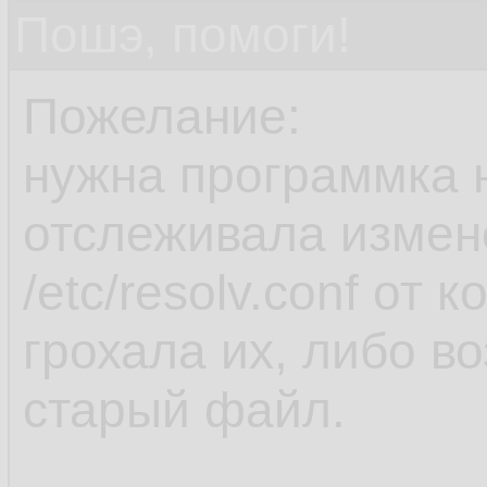
Пошэ, помоги!
Пожелание:
нужна программка н
отслеживала измен
/etc/resolv.conf от 
грохала их, либо в
старый файл.