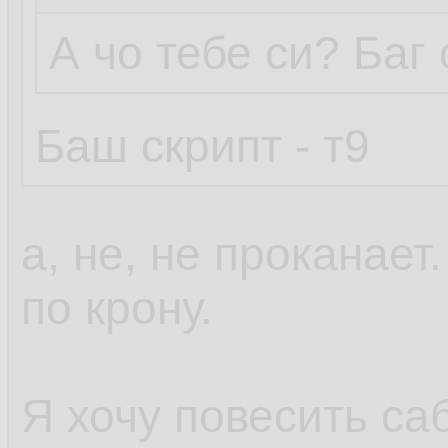
А чо тебе си? Баг
Баш скрипт - т9
а, не, не проканает
по крону.
Я хочу повесить са