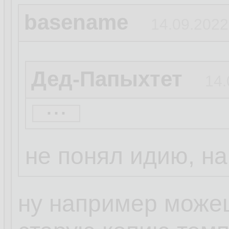
basename
14.09.2022
Дед-Папыхтет
14.
...
А чо тебе си? Баг
проще
не понял идию, н
ну например можеш