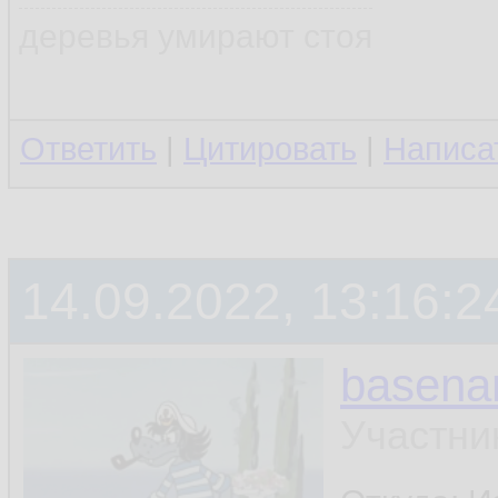
деревья умирают стоя
Ответить
|
Цитировать
|
Написа
14.09.2022, 13:16:2
basen
Участни