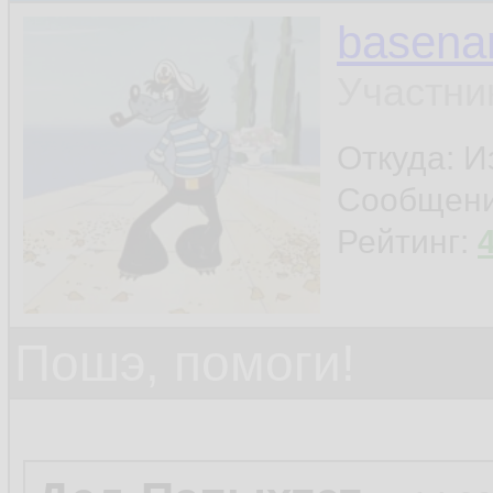
basen
Участни
Откуда: И
Сообщен
Рейтинг:
Пошэ, помоги!