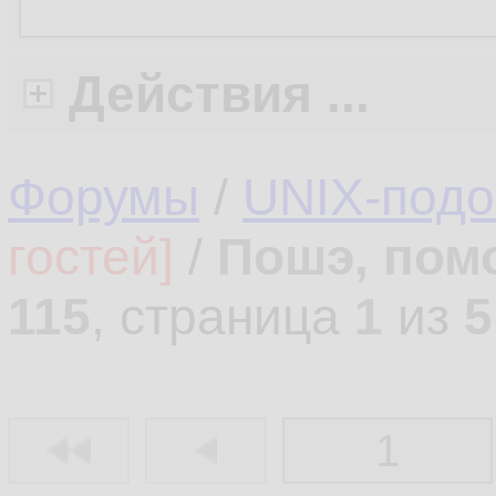
Действия ...
Форумы
/
UNIX-под
гостей]
/
Пошэ, пом
115
, страница
1
из
5
1