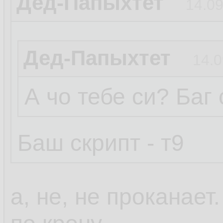
Дед-Папыхтет
14.09
Дед-Папыхтет
14.0
А чо тебе си? Баг
Баш скрипт - т9
а, не, не проканает