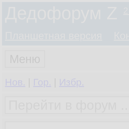
Дедофорум Z
2
Планшетная версия
Ко
Меню
Нов.
|
Гор.
|
Избр.