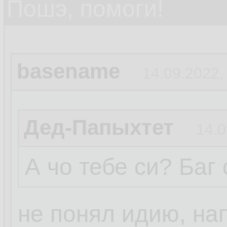
Пошэ, помоги!
basename
14.09.2022,
Дед-Папыхтет
14.0
А чо тебе си? Баг
не понял идию, на