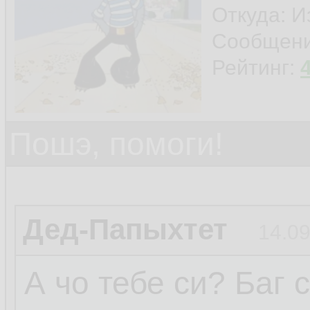
Откуда: И
Сообщен
Рейтинг:
Пошэ, помоги!
Дед-Папыхтет
14.09
А чо тебе си? Баг 