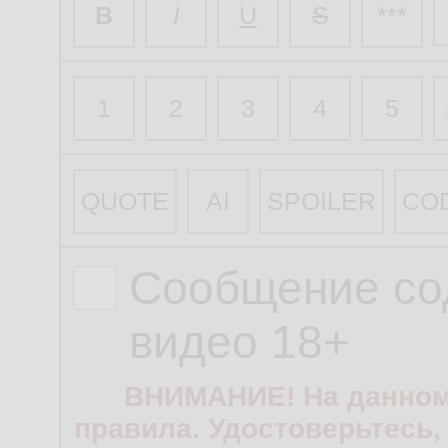
B
I
U
S
***
1
2
3
4
5
QUOTE
AI
SPOILER
CO
Сообщение со
видео 18+
ВНИМАНИЕ! На данном
правила. Удостоверьтесь,