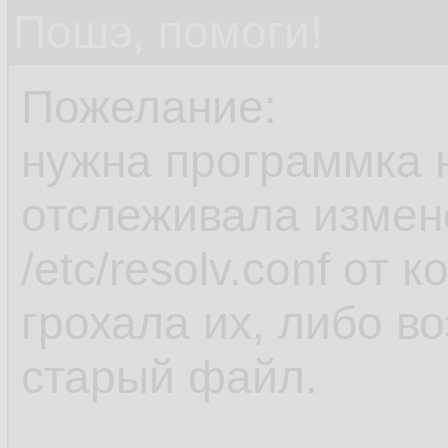
Пошэ, помоги!
Пожелание:
нужна программка н
отслеживала измен
/etc/resolv.conf от 
грохала их, либо в
старый файл.