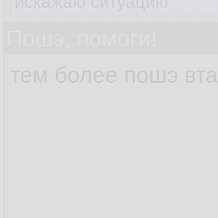
искажаю ситуацию
Пошэ, помоги!
тем более пошэ вта