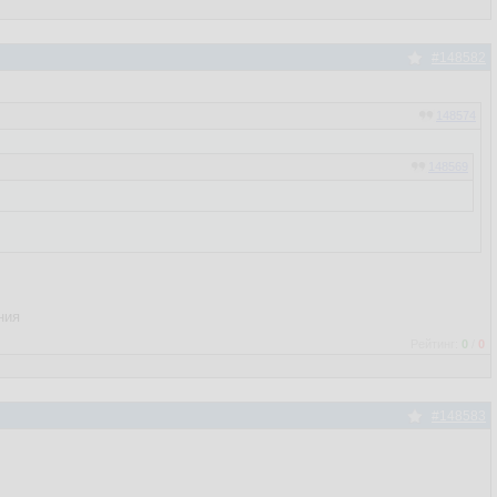
#148582
148574
148569
ния
Рейтинг:
0
/
0
#148583