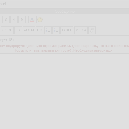
Сообщение
3
4
5
CODE
FIX
POEM
HR
TABLE
MEDIA
идео 18+
м подфоруме действуют строгие правила. Удостоверьтесь, что ваше сообщени
Форум или тема закрыты для гостей. Необходима авторизация!