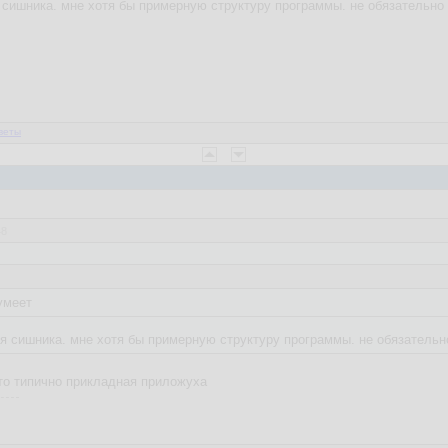
 сишника. мне хотя бы примерную структуру программы. не обязательно
веты
48
умеет
я сишника. мне хотя бы примерную структуру программы. не обязательн
то типично прикладная приложуха