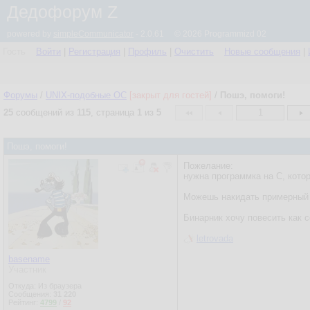
Дедофорум Z
powered by
simpleCommunicator
- 2.0.61 © 2026 Programmizd 02
Гость
Войти
|
Регистрация
|
Профиль
|
Очистить
Новые сообщения
|
Форумы
/
UNIX-подобные OC
[закрыт для гостей]
/
Пошэ, помоги!
25
сообщений из
115
, страница
1
из
5
1
Пошэ, помоги!
Пожелание:
нужна программка на С, котор
Можешь накидать примерный 
Бинарник хочу повесить как 
letrovada
basename
Участник
Откуда: Из браузера
Сообщения:
31 220
Рейтинг:
4799
/
92