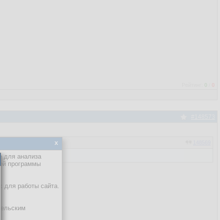
Рейтинг:
0
/
0
#148573
x
148569
е для анализа
кой программы
х для работы сайта.
тельским