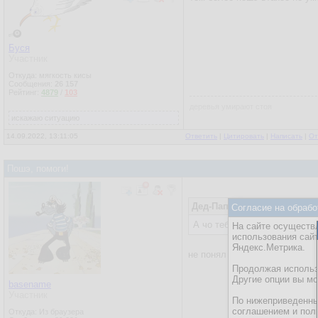
Буся
Участник
Откуда: мягкость кисы
Сообщения:
26 157
Рейтинг:
4879
/
103
деревья умирают стоя
искажаю ситуацию
14.09.2022, 13:11:05
Ответить
|
Цитировать
|
Написать
|
От
Пошэ, помоги!
Дед-Папыхтет
Согласие на обрабо
14.09.2022, 1
А чо тебе си? Баг скрипт за
На сайте осуществл
использования сай
Яндекс.Метрика.
не понял идию, например
Продолжая использо
Другие опции вы м
basename
Участник
По нижеприведенны
соглашением и пол
Откуда: Из браузера