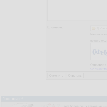
Вложение:
Добави
Максимальный
Введите код, 
Отправляя 
соглашени
Пошэ, помоги!
тем более пошэ втакое не ум