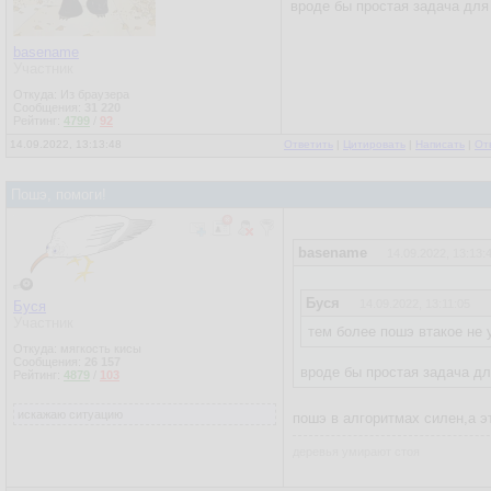
вроде бы простая задача для
basename
Участник
Откуда: Из браузера
Сообщения:
31 220
Рейтинг:
4799
/
92
14.09.2022, 13:13:48
Ответить
|
Цитировать
|
Написать
|
От
Пошэ, помоги!
basename
14.09.2022, 13:13:
Буся
14.09.2022, 13:11:05
Буся
Участник
тем более пошэ втакое не 
Откуда: мягкость кисы
Сообщения:
26 157
вроде бы простая задача дл
Рейтинг:
4879
/
103
искажаю ситуацию
пошэ в алгоритмах силен,а э
деревья умирают стоя