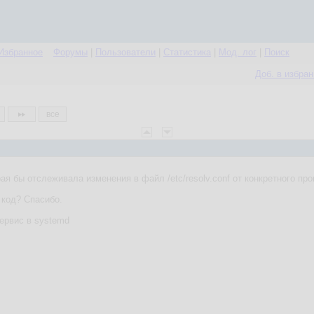
Избранное
Форумы
|
Пользователи
|
Статистика
|
Мод. лог
|
Поиск
Доб. в избра
все
ая бы отслеживала изменения в файл /etc/resolv.conf от конкретного пр
код? Спасибо.
сервис в systemd