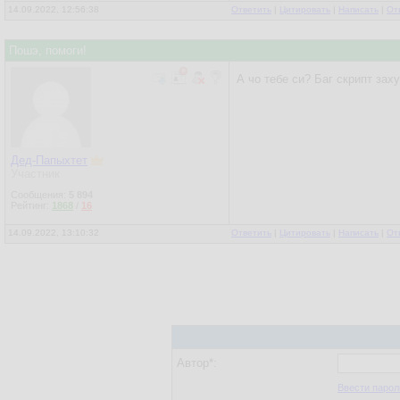
14.09.2022, 12:56:38
Ответить
|
Цитировать
|
Написать
|
От
Пошэ, помоги!
А чо тебе си? Баг скрипт зах
Дед-Папыхтет
Участник
Сообщения:
5 894
Рейтинг:
1868
/
16
14.09.2022, 13:10:32
Ответить
|
Цитировать
|
Написать
|
От
Автор*:
Ввести парол