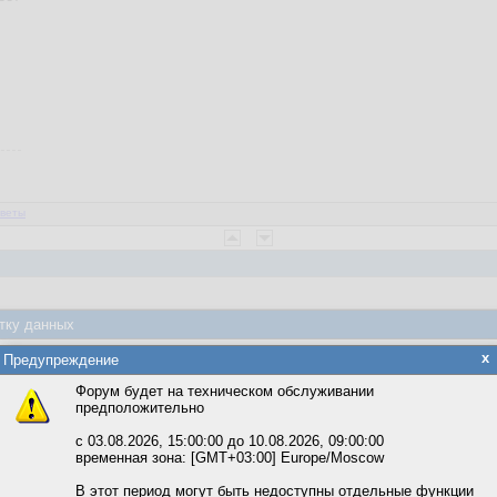
веты
тку данных
3:10:32
хуячить проще
яется обработка файлов cookie, необходимых для работы сайта, а такж
x
Предупреждение
та и улучшения предоставляемых сервисов с использованием метричес
Форум будет на техническом обслуживании
предположительно
вать сайт, вы даёте согласие на обработку файлов cookie, необходимы
ожете выбрать по своему усмотрению.
с 03.08.2026, 15:00:00 до 10.08.2026, 09:00:00
временная зона: [GMT+03:00] Europe/Moscow
м ссылкам мы можете ознакомиться с действующим на сайте пользова
итикой конфиденциальности.
В этот период могут быть недоступны отдельные функции