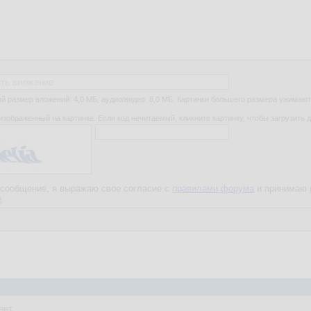
ть вложение
 размер вложений: 4,0 МБ, аудио/видео: 8,0 МБ. Картинки большего размера ужимают
изображенный на картинке. Если код нечитаемый, кликните картинку, чтобы загрузить д
сообщение, я выражаю свое согласие с
правилами форума
и принимаю
е
.
еет