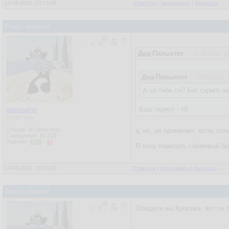
14.09.2022, 13:15:39
Ответить
|
Цитировать
|
Написать
Пошэ, помоги!
Дед-Папыхтет
14.09.2022, 1
Дед-Папыхтет
14.09.2022, 
А чо тебе си? Баг скрипт з
Баш скрипт - т9
basename
Участник
Откуда: Из браузера
а, не, не проканает. если тол
Сообщения:
31 220
Рейтинг:
4799
/
92
Я хочу повесить сабжевый би
14.09.2022, 13:16:24
Ответить
|
Цитировать
|
Написать
Пошэ, помоги!
Обидели вы Кролика, вот он б