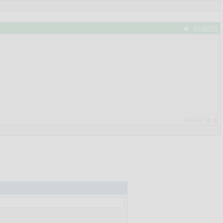
#148569
Рейтинг:
0
/
0