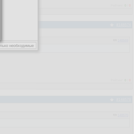
Рейтинг:
0
/
0
#148574
148569
Рейтинг:
0
/
0
#148578
148570