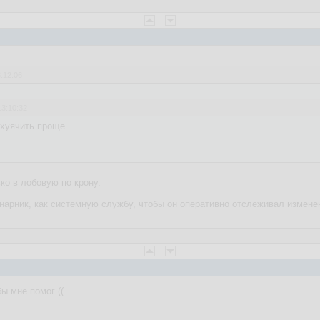
3:12:06
13:10:32
ахуячить проще
ько в лобовую по крону.
нарник, как системную службу, чтобы он оперативно отслеживал измене
ы мне помог ((