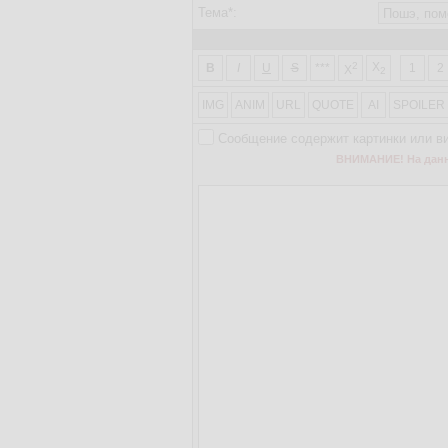
Тема*:
2
X
B
I
U
S
***
1
2
X
2
IMG
ANIM
URL
QUOTE
AI
SPOILER
Сообщение содержит картинки или в
ВНИМАНИЕ! На данно