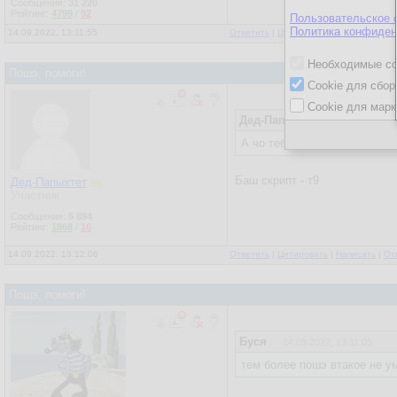
Сообщения:
31 220
Рейтинг:
4799
/
92
Пользовательское 
Политика конфиден
14.09.2022, 13:11:55
Ответить
|
Цитировать
|
Написать
|
От
Необходимые co
Пошэ, помоги!
Cookie для сбор
Cookie для марк
Дед-Папыхтет
14.09.2022, 1
А чо тебе си? Баг скрипт за
Баш скрипт - т9
Дед-Папыхтет
Участник
Сообщения:
5 894
Рейтинг:
1868
/
16
14.09.2022, 13:12:06
Ответить
|
Цитировать
|
Написать
|
От
Пошэ, помоги!
Буся
14.09.2022, 13:11:05
тем более пошэ втакое не у