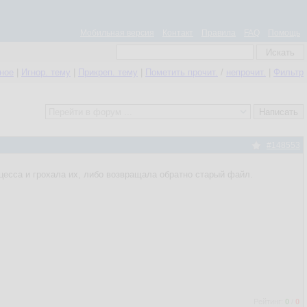
Мобильная версия
Контакт
Правила
FAQ
Помощь
нное
|
Игнор. тему
|
Прикреп. тему
|
Пометить прочит.
/
непрочит.
|
Фильтр
#148553
оцесса и грохала их, либо возвращала обратно старый файл.
Рейтинг:
0
/
0