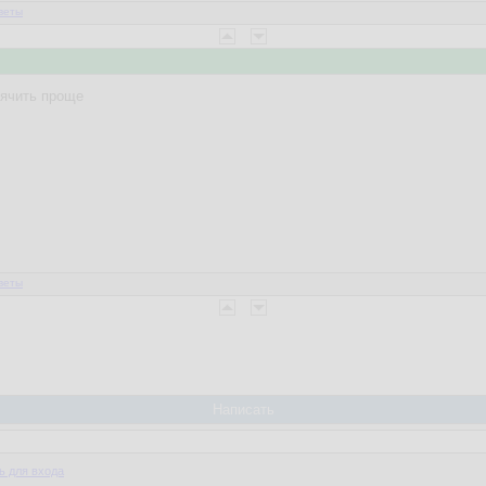
веты
уячить проще
веты
Написать
ь для входа