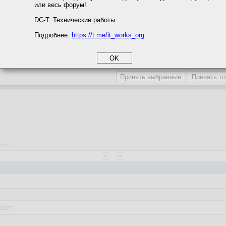
или весь форум!
соглашение
циальности
веты
DC-T: Технические работы
Подробнее:
https://t.me/it_works_org
okie
а статистики
етинга и рекламы
3:10:32
хуячить проще
веты
меет