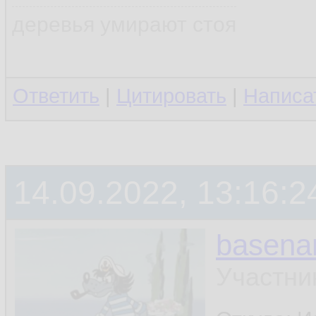
деревья умирают стоя
Ответить
|
Цитировать
|
Написа
14.09.2022, 13:16:2
basen
Участни