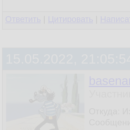
Ответить
|
Цитировать
|
Написа
15.05.2022, 21:05:5
basen
Участни
Откуда: И
Сообщен