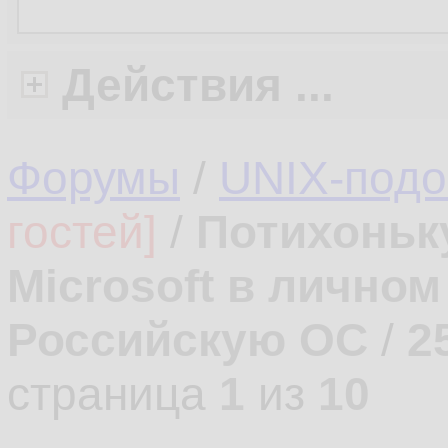
Действия ...
Форумы
/
UNIX-под
гостей]
/
Потихоньк
Microsoft в лично
Российскую ОС
/
2
страница
1
из
10