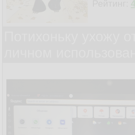
Рейтинг:
Потихоньку ухожу от
личном использова