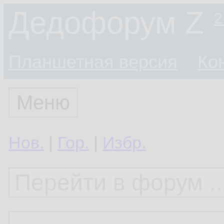
Дедофорум Z
2
Планшетная версия
Ко
Меню
Нов.
|
Гор.
|
Избр.