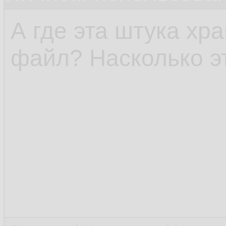
А где эта штука хр
файл? Насколько э