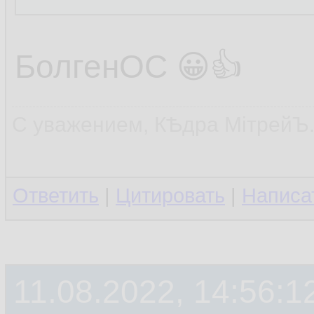
БолгенОС 😀👍
С уважением, КѢдра МiтрейЪ
Ответить
|
Цитировать
|
Написа
11.08.2022, 14:56:1