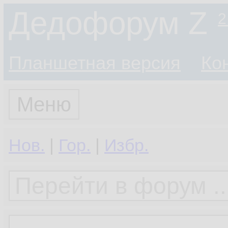
Дедофорум Z
2
Планшетная версия
Ко
Меню
Нов.
|
Гор.
|
Избр.