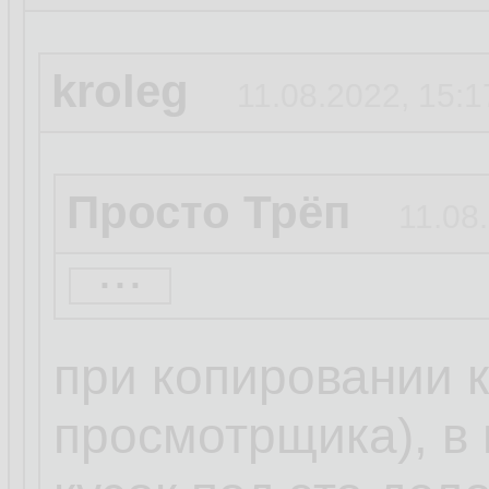
kroleg
11.08.2022, 15:1
Просто Трёп
11.08
...
А где эта штука 
файл? Насколько
при копировании 
просмотрщика), в