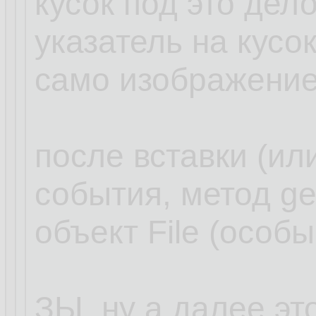
кусок под это дел
указатель на кусок
само изображение
после вставки (ил
события, метод ge
объект File (особы
ЗЫ. ну а далее эт