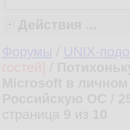
Действия ...
Форумы
/
UNIX-под
гостей]
/
Потихоньк
Microsoft в лично
Российскую ОС
/
2
страница
9
из
10