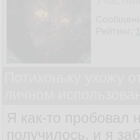
Участни
Сообщен
Рейтинг:
Потихоньку ухожу от
личном использова
Я как-то пробовал 
получилось, и я за