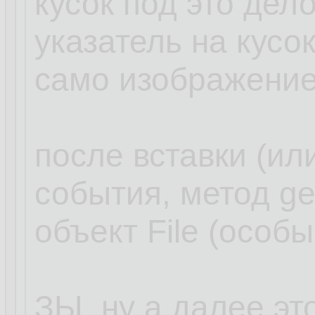
кусок под это дел
указатель на кусок
само изображение
после вставки (ил
события, метод ge
объект File (особы
ЗЫ. ну а далее эт