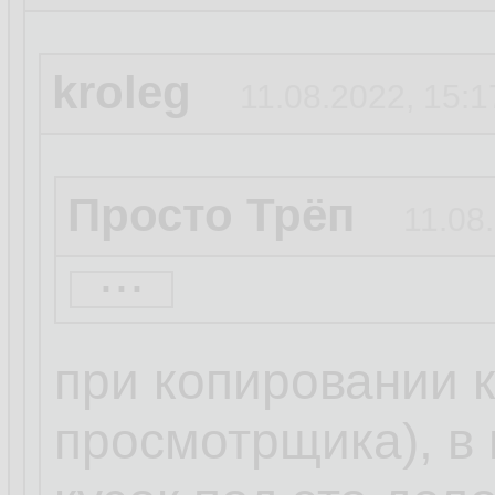
kroleg
11.08.2022, 15:1
Просто Трёп
11.08
...
А где эта штука 
файл? Насколько
при копировании 
просмотрщика), в