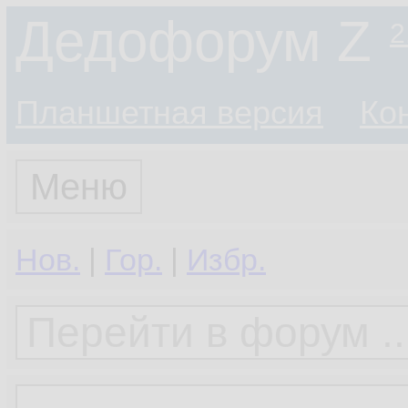
Дедофорум Z
2
Планшетная версия
Ко
Меню
Нов.
|
Гор.
|
Избр.