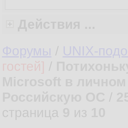
Действия ...
Форумы
/
UNIX-под
гостей]
/
Потихоньк
Microsoft в лично
Российскую ОС
/
2
страница
9
из
10