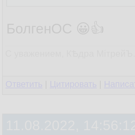
БолгенОС 😀👍
С уважением, КѢдра МiтрейЪ
Ответить
|
Цитировать
|
Написа
11.08.2022, 14:56:1