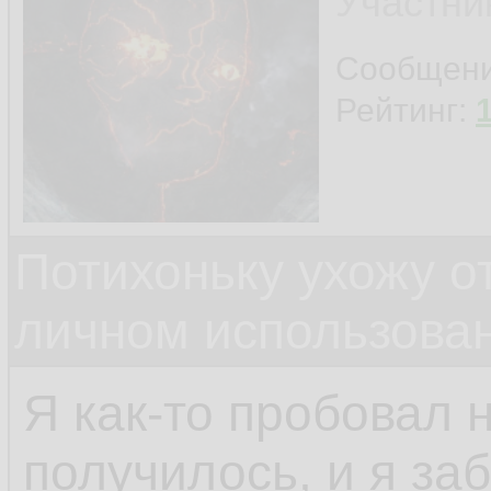
Участни
Сообщен
Рейтинг:
Потихоньку ухожу от
личном использова
Я как-то пробовал 
получилось, и я за