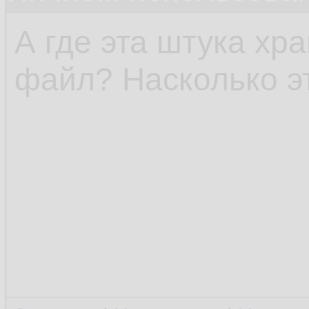
А где эта штука хр
файл? Насколько э