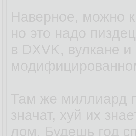
архитекторы i686
Наверное, можно к
поставил. Вот хз, 
но это надо пизде
оттуда дёргает, т
в DXVK, вулкане и
библиотек, есть 
модифицированном
кубик рисует, ест
выводит инфу о lh
Там же миллиард п
здесь библиотека.
значат, хуй их зна
лом. Будешь год 