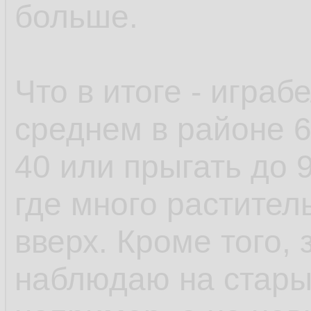
/usr/sha
33.
больше.
/usr/sh
34.
/usr/sh
35.
Что в итоге - играб
/usr/sha
36.
среднем в районе 6
/usr/sh
37.
40 или прыгать до 9
[avkoud
38.
где много растител
вверх. Кроме того,
наблюдаю на стары