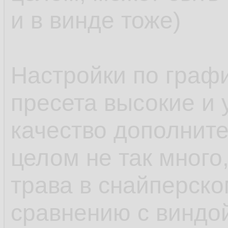
/usr/lib
25.
и в винде тоже)
/usr/li
26.
/usr/lib
27.
Настройки по граф
/usr/li
28.
пресета высокие и 
/usr/lib
29.
качество дополнит
/usr/li
30.
целом не так много
/usr/lib
31.
трава в снайперск
/usr/li
32.
сравнению с виндо