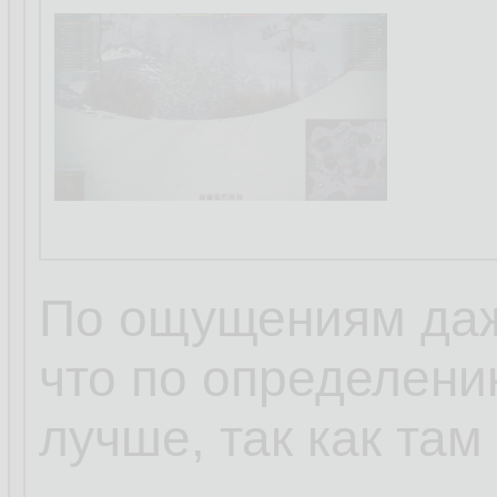
у меня не запуск
Код
libglx_
1.
По ощущениям даж
Но библиотека то
что по определени
оказалась в том,
лучше, так как там
поставить vulkan-