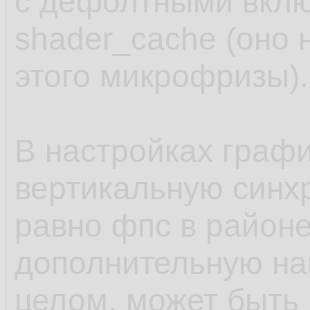
с дефолтными вклю
/usr/sh
17.
shader_cache (оно н
/usr/sha
18.
этого микрофризы).
/usr/sh
19.
/usr/bin
20.
В настройках граф
/usr/bin
21.
вертикальную синхр
/usr/bin
22.
равно фпс в районе
/usr/bin
23.
дополнительную наг
/usr/lib
24.
целом, может быть 