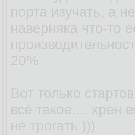
Код
порта изучать, а не
[avkoud
1.
наверняка что-то ес
/usr/bin
2.
производительност
/usr/bin
3.
20%
/usr/bin
4.
/usr/bin
5.
Вот только старто
/usr/lib
6.
всё такое.... хрен 
/usr/lib
7.
не трогать )))