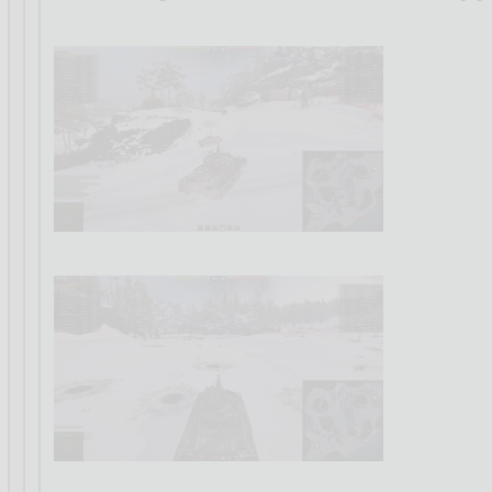
basename
08.08.2
...
Хм, у меня всё з
проблем. Другое
падения фпс вре
под виндой не н
Пользоваться мож