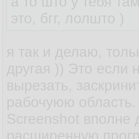
а то што у тебя там
это, бгг, лолшто )
я так и делаю, тол
другая )) Это если 
вырезать, заскрини
рабочуюю область.
Screenshot вполне 
расширенную прогр