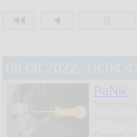
8
09.08.2022, 18:04:4
PaNik
Участни
[игнориру
Откуда: 5