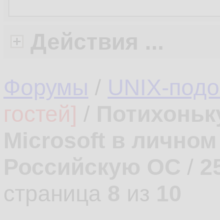
Действия ...
Форумы
/
UNIX-под
гостей]
/
Потихоньк
Microsoft в лично
Российскую ОС
/
2
страница
8
из
10