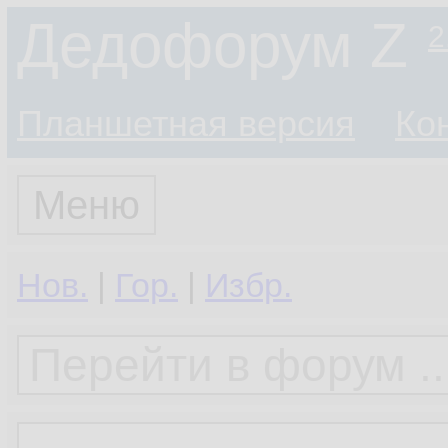
Дедофорум Z
2
Планшетная версия
Ко
Меню
Нов.
|
Гор.
|
Избр.