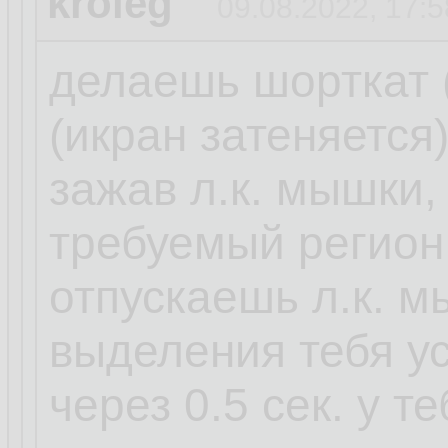
kroleg
09.08.2022, 17:5
делаешь шорткат 
(икран затеняется
зажав л.к. мышки,
требуемый регион
отпускаешь л.к. 
выделения тебя у
через 0.5 сек. у т