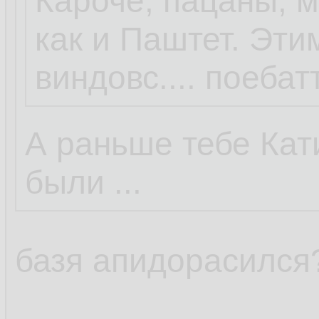
Кароче, пацаны, 
как и Паштет. Этим
виндовс.... поебатт
А раньше тебе Ка
были ...
базя апидорасилс