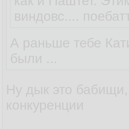
как и Паштет. Этим
виндовс.... поебатт
А раньше тебе Ка
были ...
Ну дык это бабищи,
конкуренции