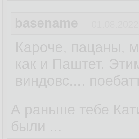
basename
01.08.2022
Кароче, пацаны, 
как и Паштет. Этим
виндовс.... поебатт
А раньше тебе Ка
были ...