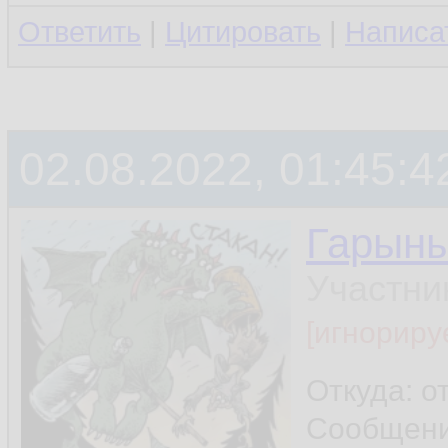
Ответить
|
Цитировать
|
Написа
02.08.2022, 01:45:4
Гарын
Участни
[игнориру
Откуда: о
Сообщен