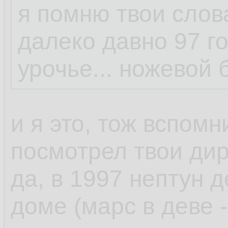
я помню твои слов
далеко давно 97 го
урочье... ножевой б
и я это, тож вспомни
посмотрел твои дир
да, в 1997 нептун д
доме (марс в деве 