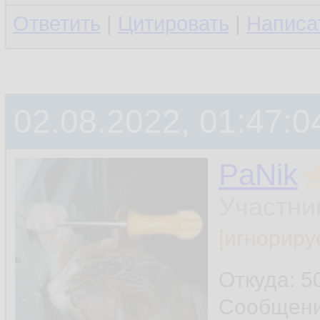
Ответить
|
Цитировать
|
Написа
02.08.2022, 01:47:0
PaNik
Участни
[игнориру
Откуда: 5
Сообщен