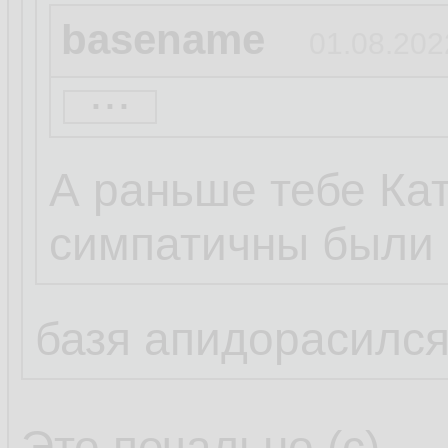
basename
01.08.202
...
Кароче, пацаны, 
как и Паштет. Эти
А раньше тебе Ка
виндовс.... поебат
симпатичны были .
базя апидорасилс
Это печально (c)