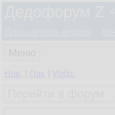
Дедофорум Z
2
Планшетная версия
Ко
Меню
Нов.
|
Гор.
|
Избр.