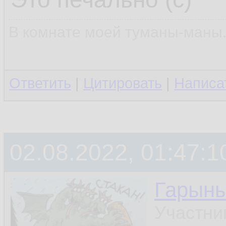
В комнате моей туманы-маны..
Ответить
|
Цитировать
|
Написа
02.08.2022, 01:47:1
Гарын
Участни