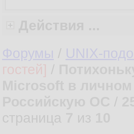
Действия ...
Форумы
/
UNIX-под
гостей]
/
Потихоньк
Microsoft в лично
Российскую ОС
/
2
страница
7
из
10