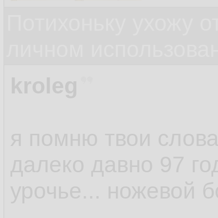
Потихоньку ухожу от
личном использова
kroleg
я помню твои слова
далеко давно 97 го
урочье... ножевой б