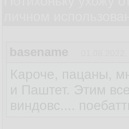
Потихоньку ухожу от
личном использова
basename
01.08.2022,
Кароче, пацаны, м
и Паштет. Этим все
виндовс.... поебатт