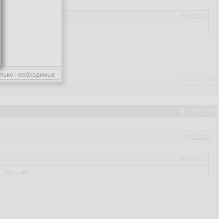
105135
, хоть aix
Рейтинг:
0
/
0
#105242
105222
105135
, хоть aix