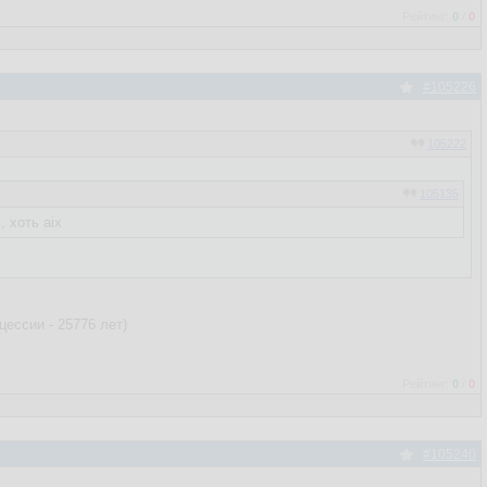
Рейтинг:
0
/
0
#105226
105222
105135
, хоть aix
ессии - 25776 лет)
Рейтинг:
0
/
0
#105240