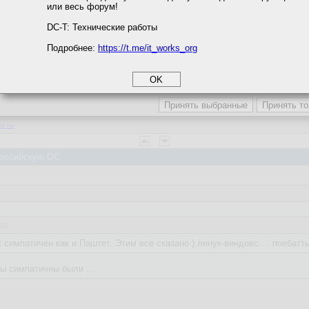
или весь форум!
соглашение
циальности
:06
DC-T: Технические работы
 симпатичен как и Паштет. Этим все сказано ) линук-виндовс.... поебатть
Подробнее:
https://t.me/it_works_org
okie
ы симпатичны были ...
а статистики
етинга и рекламы
ще вне конкуренции
веты
 Российскую ОС
:06
 симпатичен как и Паштет. Этим все сказано ) линук-виндовс.... поебатть
ы симпатичны были ...