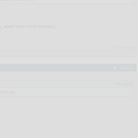
рсу, может еще что вспомнишь)
Рейтинг:
0
/
0
#105222
105135
хоть aix