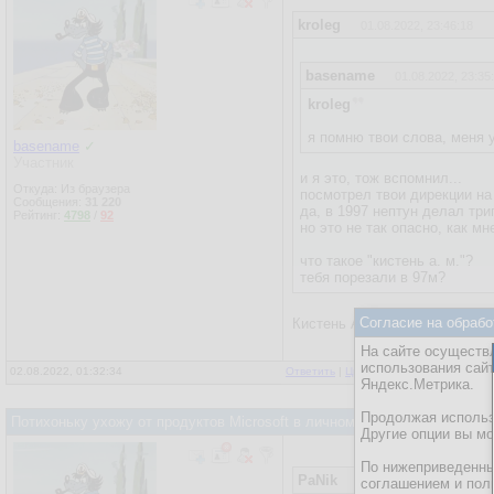
kroleg
01.08.2022, 23:46:18
basename
01.08.2022, 23:35
kroleg
я помню твои слова, меня у
basename
✓
Участник
и я это, тож вспомнил...
Откуда: Из браузера
посмотрел твои дирекции на
Сообщения:
31 220
да, в 1997 нептун делал три
Рейтинг:
4798
/
92
но это не так опасно, как м
что такое "кистень а. м."?
тебя порезали в 97м?
Согласие на обрабо
Кистень Александр Михайлов
На сайте осуществл
использования сай
02.08.2022, 01:32:34
Ответить
|
Цитировать
|
Написать
Яндекс.Метрика.
Продолжая использо
Потихоньку ухожу от продуктов Microsoft в личном использовании на
Другие опции вы м
По нижеприведенны
PaNik
02.08.2022, 00:23:35
соглашением и пол