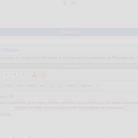
Написать
ь для входа
Сообщение
3
4
5
CODE
FIX
POEM
HR
TABLE
MEDIA
идео 18+
м подфоруме действуют строгие правила. Удостоверьтесь, что ваше сообщени
Форум или тема закрыты для гостей. Необходима авторизация!