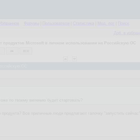
Избранное
Форумы
|
Пользователи
|
Статистика
|
Мод. лог
|
Поиск
Доб. в избра
т продуктов Microsoft в личном использовании на Российскую ОС
все
 Российскую ОС
тоже по твоему вилению будет стартовать?
о продукта? Все приличные люди предлагают галочку "запустить сейчас"