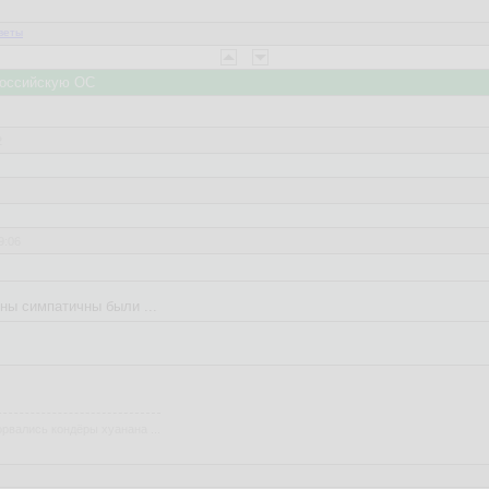
веты
 Российскую ОС
2
9:06
к симпатичен как и Паштет. Этим все сказано ) линук-виндовс.... поебатт
ны симпатичны были ...
рвались кондёры хуанана ...