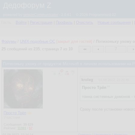
Дедофорум Z
powered by
simpleCommunicator
- 2.0.61 © 2026 Programmizd 02
Гость
Войти
|
Регистрация
|
Профиль
|
Очистить
Новые сообщения
|
Форумы
/
UNIX-подобные OC
[закрыт для гостей]
/
Потихоньку ухожу о
25
сообщений из
235
, страница
7
из
10
7
Потихоньку ухожу от продуктов Microsoft в личном использовании на
kroleg
01.08.2022, 22:20:45
Просто Трёп
тонна системных демонов - 
Сразу после установки новог
Просто Трёп
Участник
Сообщения:
39 629
Рейтинг:
11391
/
57
01.08.2022, 22:24:14
Ответить
|
Цитировать
|
Написать