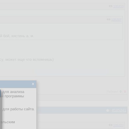
105210
105207
 бой, кистень а. м.
арсу, может еще что вспомнишь)
x
е для анализа
Рейтинг:
0
/
0
кой программы
х для работы сайта.
#105241
тельским
105222