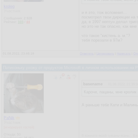
kroleg
Участник
и я это, тож вспомнил...
посмотрел твои дирекции на 
Сообщения:
2 928
да, в 1997 нептун делал триг
Рейтинг:
103
/
44
но это не так опасно, как мн
что такое "кистень а. м."?
тебя порезали в 97м?
01.08.2022, 23:46:18
Ответить
|
Цитировать
|
Написать
|
От
Потихоньку ухожу от продуктов Microsoft в личном использовании на
basename
01.08.2022, 21:39:0
Кароче, пацаны, мне кролик 
А раньше тебе Кати и Малины
PaNik
Участник
[игнорирует гостей]
Откуда: 50
В комнате моей туманы-маны... Взо