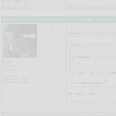
Рейтинг:
5420
/
376
02.08.2022, 01:45:42
Ответить
|
Цитировать
|
Написать
|
От
Потихоньку ухожу от продуктов Microsoft в личном использовании на
Гарыныч
02.08.2022, 01:45:4
PaNik
02.08.2022, 00:23:35
basename
01.08.2022, 21:3
...
PaNik
Кароче, пацаны, мне кроли
Участник
[игнорирует гостей]
А раньше тебе Кати и Мали
Откуда: 50
Сообщения:
28 051
Рейтинг:
6120
/
136
базя апидорасился?
)
Это печально (c)
В комнате моей туманы-маны... Взо
02.08.2022, 01:47:04
Ответить
|
Цитировать
|
Написать