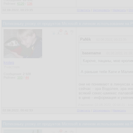
Сообщения:
28 051
Рейтинг:
6120
/
136
02.08.2022, 00:23:35
Ответить
|
Цитировать
|
Написать
|
От
Потихоньку ухожу от продуктов Microsoft в личном использовании на
PaNik
02.08.2022, 00:23:35
basename
01.08.2022, 21:39
Кароче, пацаны, мне кролик
kroleg
Участник
А раньше тебе Кати и Малин
Сообщения:
2 928
Рейтинг:
103
/
44
они не понимают в линуксах 
сейчас - эра Водолея, эра ин
всякий секес-шмекес палавой
в цене - информация и умени
Изменено: 02.08.2022, 00:44:21 - kro
02.08.2022, 00:42:53
Ответить
|
Цитировать
|
Написать
Потихоньку ухожу от продуктов Microsoft в личном использовании на