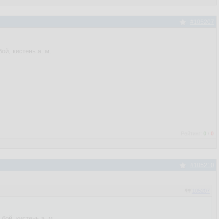
#105207
ой, кистень а. м.
Рейтинг:
0
/
0
#105210
105207
бой, кистень а. м.