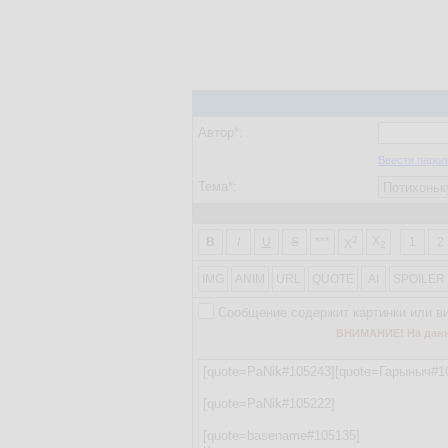
Автор*:
Ввести парол
Тема*:
2
X
B
I
U
S
***
1
2
X
2
IMG
ANIM
URL
QUOTE
AI
SPOILER
Сообщение содержит картинки или в
ВНИМАНИЕ! На данно