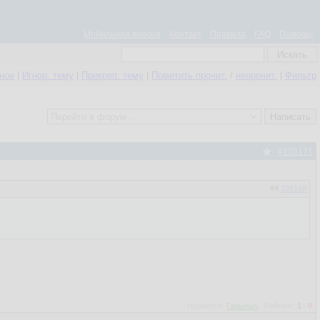
Мобильная версия
Контакт
Правила
FAQ
Помощь
нное
|
Игнор. тему
|
Прикреп. тему
|
Пометить прочит.
/
непрочит.
|
Фильтр
#105171
105168
.
Нравится:
Гарыныч
Рейтинг:
1
/
0