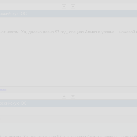
 Российскую ОС
ют ножом. Ха, далеко давно 97 год, спецназ Алмаз в урочье... ножевой б
веты
 Российскую ОС
4
ьют ножом. Ха, далеко давно 97 год, спецназ Алмаз в урочье... ножевой 