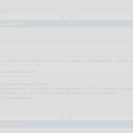
веты
 Российскую ОС
:06
 симпатичен как и Паштет. Этим все сказано ) линук-виндовс.... поебатть
ы симпатичны были ...
и не умеют биндить сокеты
формационных технологий, которая продлится 2148 лет (полный круг прец
 рефлекис, уже не в цене (это атавизм низкоразвитых животных)
е ей пользоваться
leg
 Российскую ОС