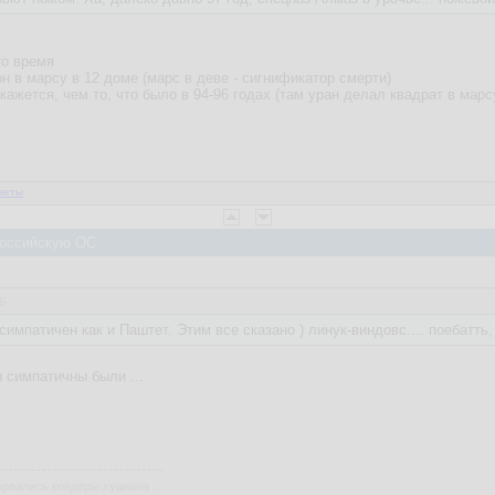
то время
он в марсу в 12 доме (марс в деве - сигнификатор смерти)
е кажется, чем то, что было в 94-96 годах (там уран делал квадрат в ма
веты
 Российскую ОС
6
симпатичен как и Паштет. Этим все сказано ) линук-виндовс.... поебатть, 
 симпатичны были ...
рвались кондёры хуанана ...