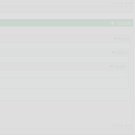
Рейтинг:
0
/
0
#105243
105242
105222
105135
ь, хоть aix
Рейтинг:
0
/
0