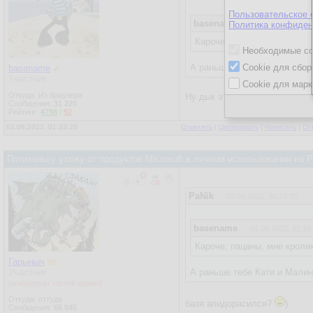
Пользовательское 
basename
Политика конфиден
01.08.2022, 21:39
Кароче, пацаны, мне кролик
Необходимые co
А раньше тебе Кати и Малин
Cookie для сбор
basename
✓
Участник
Cookie для марк
Откуда: Из браузера
Ну дык это бабищи, тут вооб
Сообщения:
31 220
Рейтинг:
4798
/
92
02.08.2022, 01:33:28
Ответить
|
Цитировать
|
Написать
|
От
Потихоньку ухожу от продуктов Microsoft в личном использовании на
PaNik
02.08.2022, 00:23:35
basename
01.08.2022, 21:39
Кароче, пацаны, мне кролик
Гарыныч
Участник
А раньше тебе Кати и Малин
[игнорирует гостей кроме]
Откуда: оттуда
базя апидорасился?
)
Сообщения:
66 945