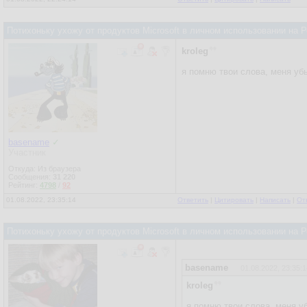
Потихоньку ухожу от продуктов Microsoft в личном использовании на
kroleg
я помню твои слова, меня убь
basename
✓
Участник
Откуда: Из браузера
Сообщения:
31 220
Рейтинг:
4798
/
92
01.08.2022, 23:35:14
Ответить
|
Цитировать
|
Написать
|
От
Потихоньку ухожу от продуктов Microsoft в личном использовании на
basename
01.08.2022, 23:35:1
kroleg
я помню твои слова, меня уб