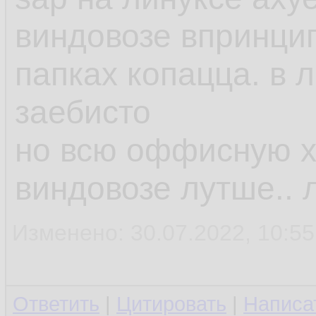
виндовозе впринцип
папках копацца. в 
заебисто
но всю оффисную х
виндовозе лутше.. 
Изменено: 30.07.2022, 10:5
Ответить
|
Цитировать
|
Написа