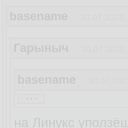
basename
30.07.2022,
Гарыныч
30.07.2022,
basename
30.07.202
...
Сегодня последни
на моём домашне
на Линукс уползё