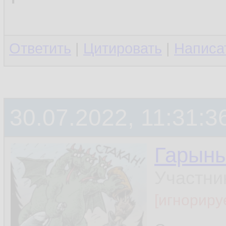
Ответить
|
Цитировать
|
Написа
30.07.2022, 11:31:3
Гарын
Участни
[игнориру