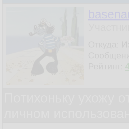
basen
Участни
Откуда: И
Сообщен
Рейтинг:
Потихоньку ухожу от
личном использова