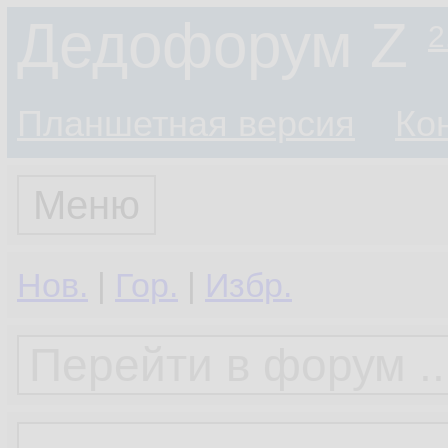
Дедофорум Z
2
Планшетная версия
Ко
Меню
Нов.
|
Гор.
|
Избр.