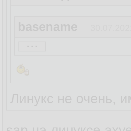
basename
30.07.202
...
Сегодня последни
на моём домашне
часы доживает. 
появилось.
Линукс не очень, и
sap на линуксе аху