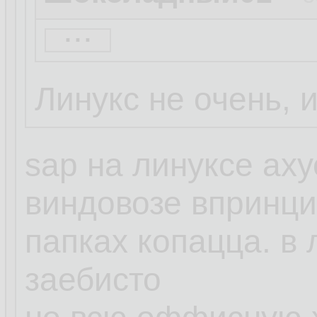
...
basename
30.07.20
Линукс не очень, 
Сегодня последн
10 на моём дом
sap на линуксе аху
Последние часы 
виндовозе впринцип
свободное появи
папках копацца. в
заебисто