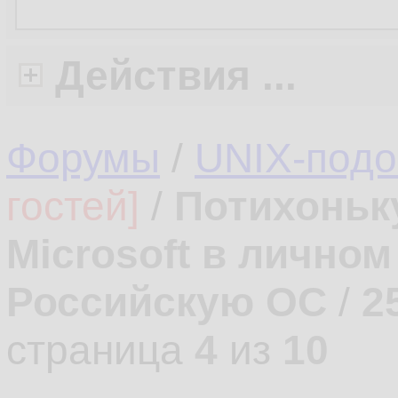
Действия ...
Форумы
/
UNIX-под
гостей]
/
Потихоньк
Microsoft в лично
Российскую ОС
/
2
страница
4
из
10