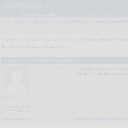
Дедофорум Z
powered by
simpleCommunicator
- 2.0.61 © 2026 Programmizd 02
Гость
Войти
|
Регистрация
|
Профиль
|
Очистить
Новые сообщения
|
Форумы
/
PostgreSQL
[закрыт для гостей]
/
Кто какую версию Postgre
12
сообщений из
12
, страница
1
из
1
Кто какую версию PostgreSQL использует?
Новые релизы выходят регуля
Как часто у вас проходят миг
Кусь
Участник
Сообщения:
20 629
Рейтинг:
4460
/
161
24.10.2022, 14:18:14
Ответить
|
Цитировать
|
Написать
|
От