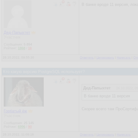
В банке вроде 11 версия, лок
Дед-Папыхтет
Участник
Сообщения:
5 894
Рейтинг:
1868
/
16
26.10.2022, 09:55:30
Ответить
|
Цитировать
|
Написать
|
От
Кто какую версию PostgreSQL использует?
Дед-Папыхтет
26.10.2022, 0
В банке вроде 11 версия
Скорее всего там ПроСертифа
Горбатый ёж
Участник
Сообщения:
25 145
Рейтинг:
6996
/
90
26.10.2022, 11:09:16
Ответить
|
Цитировать
|
Написать