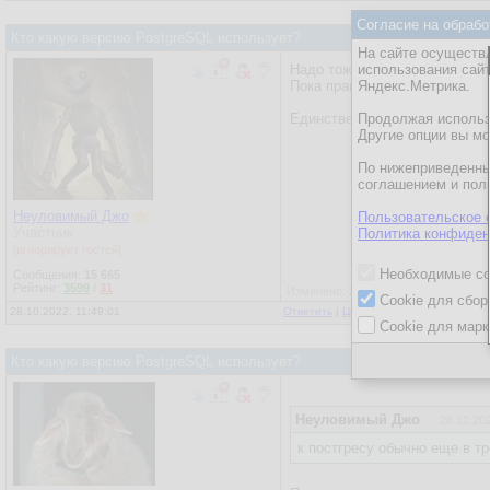
Согласие на обрабо
Кто какую версию PostgreSQL использует?
На сайте осуществл
Надо тоже начать изучать Pos
использования сай
Пока правда не знаю зачем, р
Яндекс.Метрика.
Единственно что пока останав
Продолжая использо
Другие опции вы м
По нижеприведенны
соглашением и пол
Неуловимый Джо
Пользовательское 
Участник
Политика конфиден
[игнорирует гостей]
Необходимые co
Сообщения:
15 665
Рейтинг:
3599
/
31
Изменено: 28.10.2022, 11:49:19 - Н
Cookie для сбор
28.10.2022, 11:49:01
Ответить
|
Цитировать
|
Написать
|
От
Cookie для марк
Кто какую версию PostgreSQL использует?
Неуловимый Джо
28.10.202
к постгресу обычно еще в тр