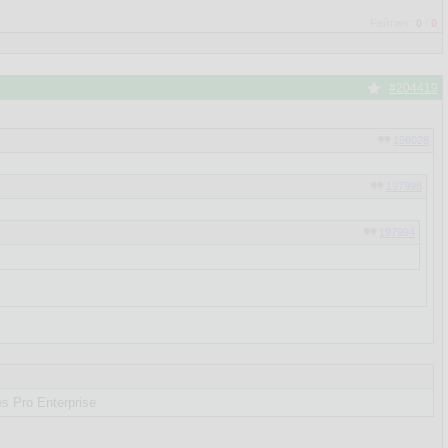
Рейтинг:
0
/
0
#204419
198028
197998
197994
s Pro Enterprise