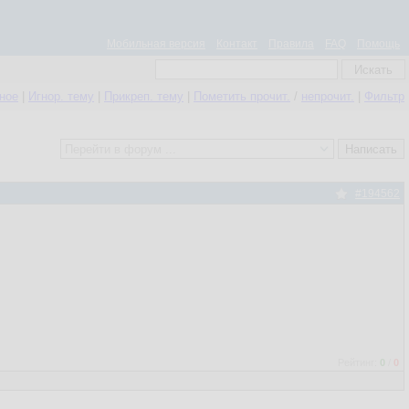
Мобильная версия
Контакт
Правила
FAQ
Помощь
нное
|
Игнор. тему
|
Прикреп. тему
|
Пометить прочит.
/
непрочит.
|
Фильтр
#194562
Рейтинг:
0
/
0