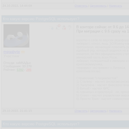
24.10.2022, 14:44:09
Ответить
|
Цитировать
|
Написать
Кто какую версию PostgreSQL использует?
В конторе сейчас от 9.6 до 1
При миграции с 9.6 сразу на 
коротко о себе по версии дедофор
либераст, хохол, жыд, ЗОЖовец-на
протохохол, желающий поменять р
идейный укр, который родился не в
megabyte
иноагент, но без официального стат
Участник
имперский гость всея Руси,
либерал, толерантный к империи и 
Откуда: заМКАДье
криптокоммуняка,
Сообщения:
33 270
террорист-экстремист с Литреса,
Рейтинг:
5392
/
285
криптонаглосакс.
Справочник "специалистов":
1) Сталкер - насчет англосаксонск
2) Залупина - насчет финского ген
3) Битый - насчет ФРС
4) говниныч и простохуй - не, прос
5) Green - насчет управления миро
6) Просто Треп - насчет совместно
25.10.2022, 21:41:15
Ответить
|
Цитировать
|
Написать
Кто какую версию PostgreSQL использует?