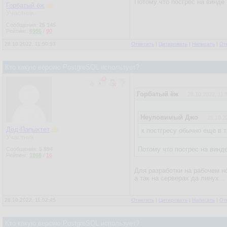
Потому что посгрес на винде 
Горбатый ёж
Участник
Сообщения:
25 145
Рейтинг:
6996
/
90
28.10.2022, 11:50:53
Ответить
|
Цитировать
|
Написать
|
От
Кто какую версию PostgreSQL использует?
Горбатый ёж
28.10.2022, 11:
Неуловимый Джо
28.10.2
Дед-Папыхтет
к постгресу обычно еще в 
Участник
Потому что посгрес на винде
Сообщения:
5 894
Рейтинг:
1868
/
16
Для разработки на рабочем но
а так на серверах да линух...
28.10.2022, 11:52:45
Ответить
|
Цитировать
|
Написать
|
От
Кто какую версию PostgreSQL использует?