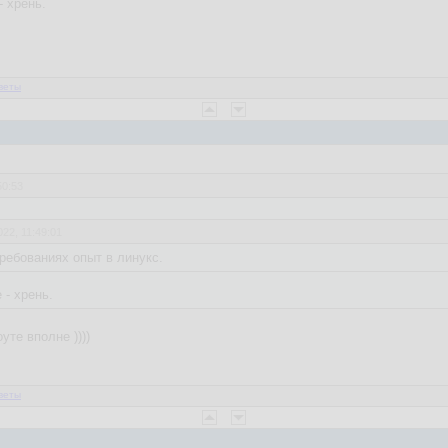
- хрень.
веты
50:53
022, 11:49:01
требованиях опыт в линукс.
 - хрень.
уте вполне ))))
веты