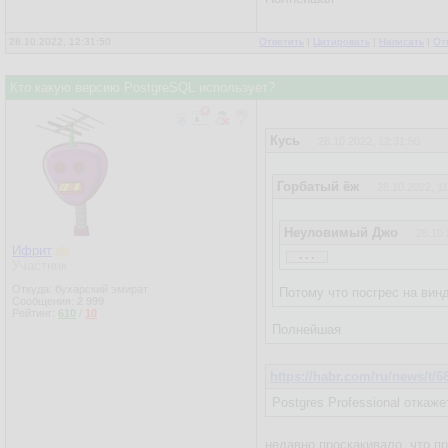
28.10.2022, 12:31:50
Ответить
|
Цитировать
|
Написать
|
От
Кто какую версию PostgreSQL использует?
Кусь
28.10.2022, 12:31:50
Горбатый ёж
28.10.2022, 11
Неуловимый Джо
28.10.
...
Ифрит
к постгресу обычно еще в
Участник
Откуда: бухарский эмират
Потому что посгрес на винд
Сообщения:
2 999
Рейтинг:
610
/
10
Полнейшая
https://habr.com/ru/news/t/6
Postgres Professional откаже
недавно проскакивало, что п