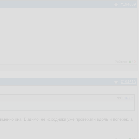
#194609
Рейтинг:
0
/
0
#194613
194562
именно она. Видимо, ее исходники уже проверили вдоль и поперек, а