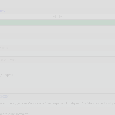
веты
:50:53
2022, 11:49:01
 требованиях опыт в линукс.
е - хрень.
85030/
тся от поддержки Windows в 15-х версиях Postgres Pro Standard и Postgre
ро std ещё думают