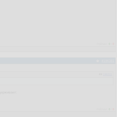
Рейтинг:
0
/
0
#196381
196311
держивают.
Рейтинг:
0
/
0