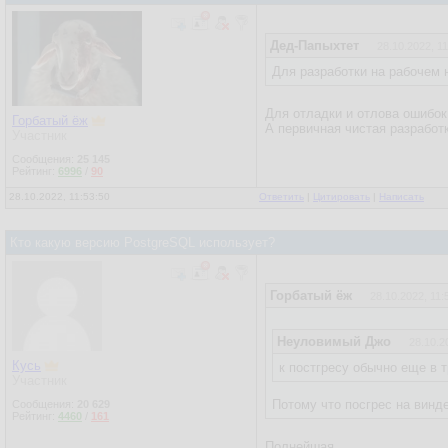
Дед-Папыхтет
28.10.2022, 11
Для разработки на рабочем н
Для отладки и отлова ошибок
Горбатый ёж
А первичная чистая разработк
Участник
Сообщения:
25 145
Рейтинг:
6996
/
90
28.10.2022, 11:53:50
Ответить
|
Цитировать
|
Написать
Кто какую версию PostgreSQL использует?
Горбатый ёж
28.10.2022, 11:
Неуловимый Джо
28.10.2
Кусь
к постгресу обычно еще в 
Участник
Потому что посгрес на винде
Сообщения:
20 629
Рейтинг:
4460
/
161
Полнейшая