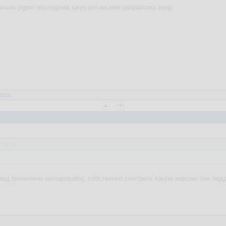
ально pgpro последний загрузил на нём разработку веду
веты
9:55:30
ед (возможно ынтырпрайз), собственно смотреть какую версию они под