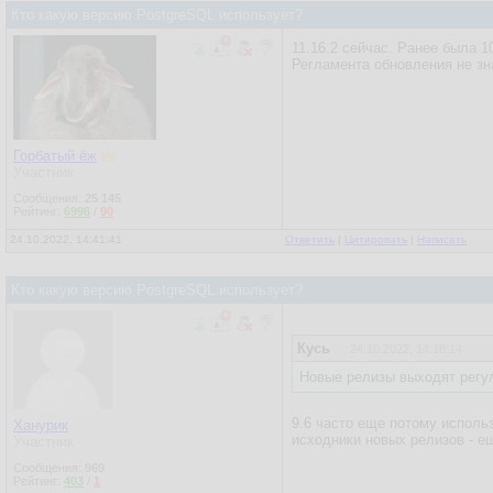
Кто какую версию PostgreSQL использует?
11.16.2 сейчас. Ранее была 10
Регламента обновления не зн
Горбатый ёж
Участник
Сообщения:
25 145
Рейтинг:
6996
/
90
24.10.2022, 14:41:41
Ответить
|
Цитировать
|
Написать
Кто какую версию PostgreSQL использует?
Кусь
24.10.2022, 14:18:14
Новые релизы выходят регул
9.6 часто еще потому исполь
Ханурик
исходники новых релизов - ещ
Участник
Сообщения:
969
Рейтинг:
403
/
1