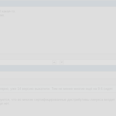
 какая-то.
аю.
ярно, уже 14 версию выкатили. Тем не менее многие ещё на 9.6 сидят.
зуется, что во многие сертифицированные дистрибутивы линукса входит 
е нет.