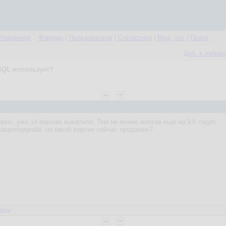
Избранное
Форумы
|
Пользователи
|
Статистика
|
Мод. лог
|
Поиск
Доб. в избра
SQL использует?
рно, уже 14 версию выкатили. Тем не менее многие ещё на 9.6 сидят.
рация/upgrade, на какой версии сейчас продакшн?
веты