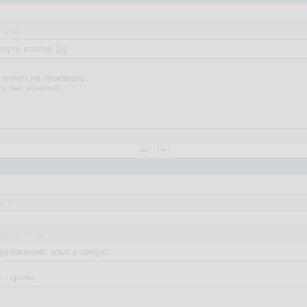
:52:45
оуте вполне ))))
 может не проканать.
а оно конечно.
50:53
022, 11:49:01
требованиях опыт в линукс.
 - хрень.