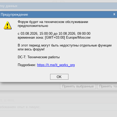
тку данных
яется обработка файлов cookie, необходимых для работы сайта, а такж
x
Предупреждение
tgresql.
та и улучшения предоставляемых сервисов с использованием метричес
азве что попытаться повысить свою стоимость на рынке труда :)
Форум будет на техническом обслуживании
предположительно
ливает, что к постгресу обычно еще в требованиях опыт в линукс.
вать сайт, вы даёте согласие на обработку файлов cookie, необходимы
ожете выбрать по своему усмотрению.
с 03.08.2026, 15:00:00 до 10.08.2026, 09:00:00
временная зона: [GMT+03:00] Europe/Moscow
м ссылкам мы можете ознакомиться с действующим на сайте пользова
итикой конфиденциальности.
В этот период могут быть недоступны отдельные функции
или весь форум!
соглашение
циальности
DC-T: Технические работы
Подробнее:
https://t.me/it_works_org
okie
еуловимый Джо
а статистики
веты
етинга и рекламы
2, 11:49:01
ебованиях опыт в линукс.