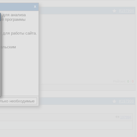
x
#197994
е для анализа
кой программы
х для работы сайта.
тельским
Рейтинг:
0
/
0
#197998
197994