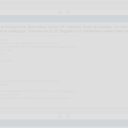
4 используются. Для новых только 14 ставится, если не указано, что нуж
14 не переходят, сначала на 11,12. Видимо есть проблемы совместимост
умчан:
ркоман на антидепрессантах, сталинист,
одных православных коррупционеров на иноземных,
 России,
уса,
ее оркам,
ого и российского генштаба, дипломатии
штаба
рочка и ледибои и фото трупов точно не понадобятся...
м и прогнозов
го генштаба его тараканов и Австро-Венгерского