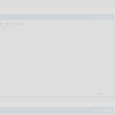
Рейтинг:
0
/
0
#196111
на версия ниже.
и ПО.
Рейтинг:
0
/
0
#196311