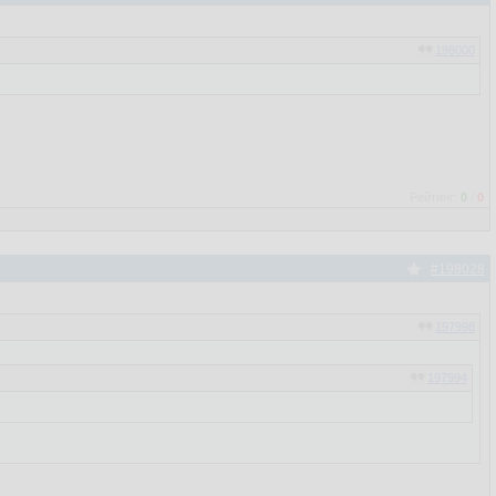
198000
Рейтинг:
0
/
0
#198028
197998
197994