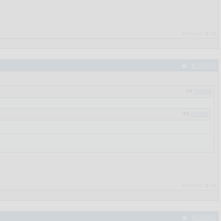
Рейтинг:
0
/
0
#198000
197998
197994
Рейтинг:
0
/
0
#198001