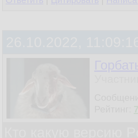
Ответить
|
Цитировать
|
Написа
26.10.2022, 11:09:1
Горбат
Участни
Сообщен
Рейтинг:
Кто какую версию P