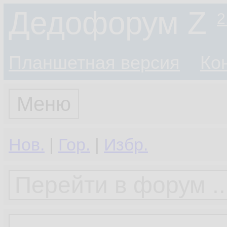
Дедофорум Z
2
Планшетная версия
Ко
Меню
Нов.
|
Гор.
|
Избр.