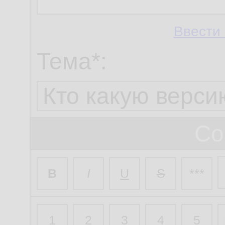
Ввести 
Тема*:
Со
B
I
U
S
***
1
2
3
4
5