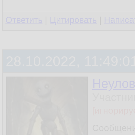
Ответить
|
Цитировать
|
Написа
28.10.2022, 11:49:0
Неуло
Участни
[игнориру
Сообщен