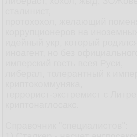
либераст, хохол, жыд, ЗОЖов
сталинист,
протохохол, желающий помен
коррупционеров на иноземных
идейный укр, который родился
иноагент, но без официального
имперский гость всея Руси,
либерал, толерантный к импер
криптокоммуняка,
террорист-экстремист с Литре
криптонаглосакс.
Справочник "специалистов":
1) Сталкер - насчет англосакс