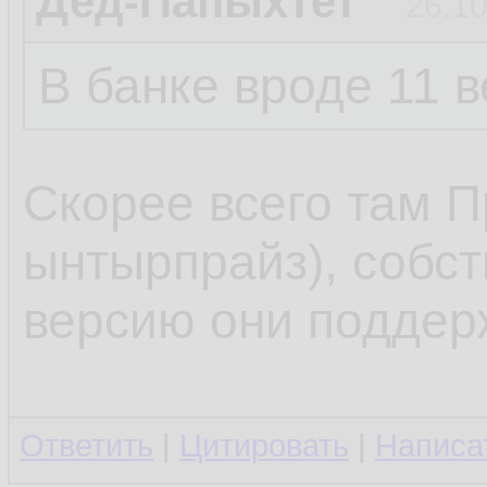
Дед-Папыхтет
26.10
В банке вроде 11 
Скорее всего там 
ынтырпрайз), собст
версию они поддер
Ответить
|
Цитировать
|
Написа