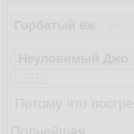
Горбатый ёж
28.10.
Неуловимый Джо
...
к постгресу обыч
опыт в линукс.
Потому что посгре
Полнейшая