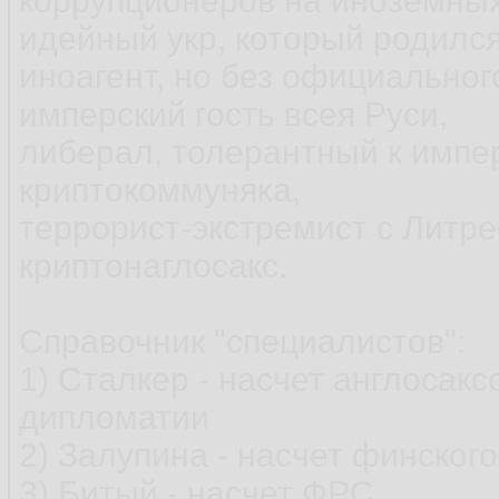
коррупционеров на иноземных
идейный укр, который родился
иноагент, но без официального
имперский гость всея Руси,
либерал, толерантный к импер
криптокоммуняка,
террорист-экстремист с Литре
криптонаглосакс.
Справочник "специалистов":
1) Сталкер - насчет англосакс
дипломатии
2) Залупина - насчет финског
3) Битый - насчет ФРС