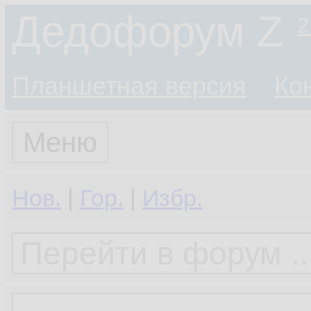
Дедофорум Z
2
Планшетная версия
Ко
Меню
Нов.
|
Гор.
|
Избр.