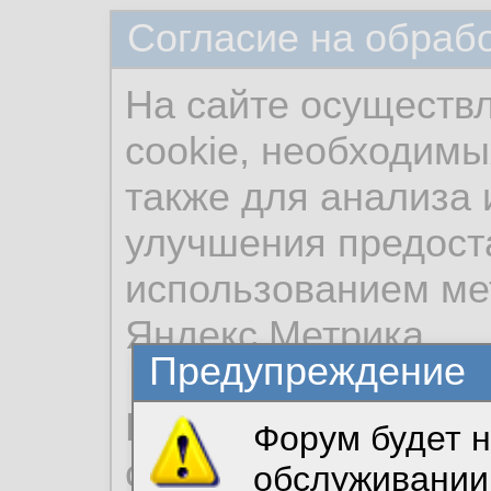
Согласие на обраб
На сайте осуществ
cookie, необходимы
также для анализа 
улучшения предост
использованием ме
Яндекс.Метрика.
Предупреждение
Продолжая использо
Форум будет н
согласие на обрабо
обслуживании