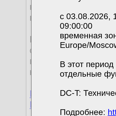
необходимых для р
с 03.08.2026, 
вы можете выбрать
09:00:00
временная зон
По нижеприведенн
Europe/Mosco
ознакомиться с де
пользовательским 
В этот период
конфиденциальност
отдельные фу
Пользовательское 
DC-T: Техниче
Политика конфиде
Подробнее:
ht