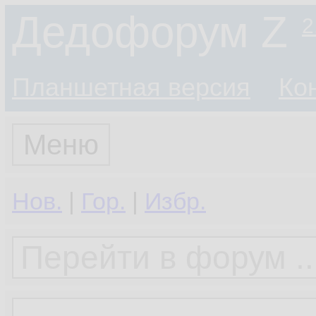
Дедофорум Z
2
Планшетная версия
Ко
Меню
Нов.
|
Гор.
|
Избр.