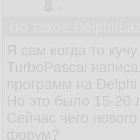
Что такое Delphi/La
Я сам когда то куч
TurboPascal написа
программ на Delphi 
Но это было 15-20 
Сейчас чего нового
форум?