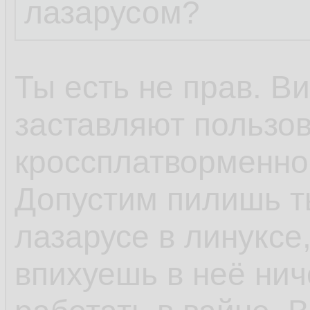
лазарусом?
Ты есть не прав. В
заставляют пользов
кроссплатворменнос
Допустим пилишь ты
лазарусе в линуксе,
впихуешь в неё ниче