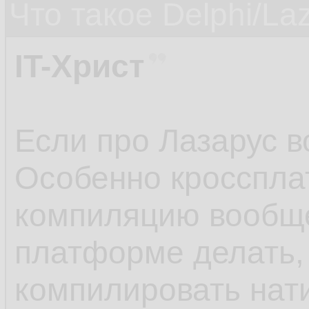
Что такое Delphi/La
IT-Христ
Если про Лазарус во
Особенно кросспла
компиляцию вообщ
платформе делать,
компилировать нат