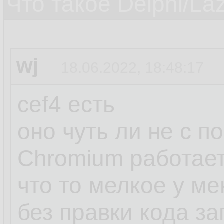
Что такое Delphi/La
wj
18.06.2022, 18:48:17
cef4 есть
оно чуть ли не с п
Chromium работае
что то мелкое у м
без правки кода з