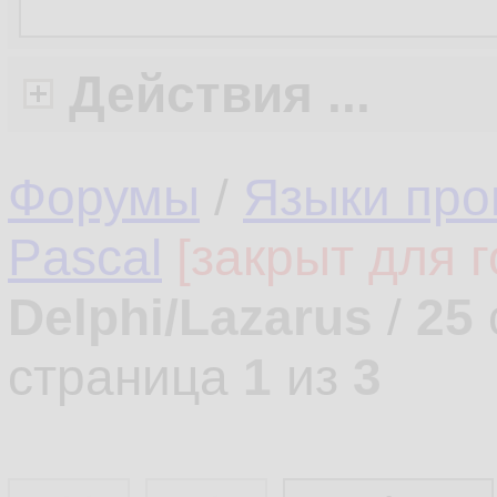
Действия ...
Форумы
/
Языки про
Pascal
[закрыт для г
Delphi/Lazarus
/
25
страница
1
из
3