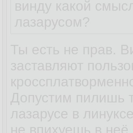
винду какой смыс
лазарусом?
Ты есть не прав. В
заставляют пользо
кроссплатворменно
Допустим пилишь т
лазарусе в линуксе
не впихуешь в неё 