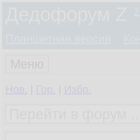
Дедофорум Z
2
Планшетная версия
Ко
Меню
Нов.
|
Гор.
|
Избр.