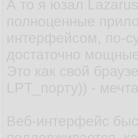
А то я юзал Lazaru
полноценные прило
интерфейсом, по-с
достаточно мощные.
Это как свой браузе
LPT_порту)) - мечта
Веб-интерфейс быс
поддерживается, ка