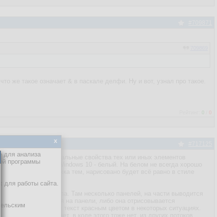
#709871
709869
что же такое означает & в паскале делфи. Ну и вот, узнал про такое.
Рейтинг:
0
/
0
x
#717125
е для анализа
 менять какие-то визуальные свойства тех или иных элементов
кой программы
еме по-умолчанию в Windows 10 - белый. На белом не всегда хорошо
если включена поддержка тем, нарисовано будет всё равно в стиле
х для работы сайта.
кроме которой там была. Там несколько панелей, на части выводится
 текст и он выводится на панели, либо она отрисовывается
тельским
 в которой выводится текст красным цветом в некоторых ситуациях.
свойствах этого нет, в коде этого тоже нет, из других потоков,