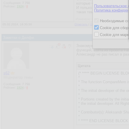
Сообщения:
7 756
которые через Synchronize вы
Пользовательское 
Рейтинг:
1924
/
8
И только через какое-то врем
Политика конфиден
такая тема, в смысле тема оф
Изменено: 05.02.2024, 18:35:07 - s6
Необходимые co
05.02.2024, 18:30:50
Ответить
|
Цитировать
|
Написать
|
От
Cookie для сбор
Cookie для марк
Заметки о Делфи.
Знакомую фамилию увидел. Ис
функций, взята из проекта Fa
Александр не раз писал в разд
Цитата
s62
(* ***** BEGIN LICENSE BLOC
Модератор темы
*
* The function CompareMem is
Сообщения:
7 756
*
Рейтинг:
1924
/
8
* The initial developer of the 
*
* Portions created by the init
* the initial developer. All Rig
*
* Contributor(s): Aleksandr Sh
*
* ***** END LICENSE BLOCK *