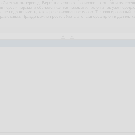
в Си стоит амперсанд. Вероятно человек скопировал этот код и амперсан
ии первый параметр объявлен как
var
-параметр, т.е. он и так уже переда
ге не надо понимать, как зарезервированное слово. Т.е. скопированный т
равильный. Правда можно просто убрать этот амперсанд, он в данном с
2