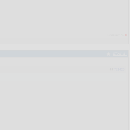
Рейтинг:
0
/
0
#724141
721426