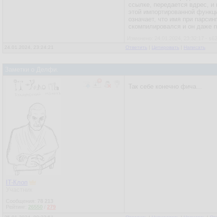
ссылке, передается вдрес, и 
этой импортированной функц
означает, что имя при парсин
скомпилировался и он даже п
Изменено: 24.01.2024, 23:32:17 - s6
24.01.2024, 23:24:21
Ответить
|
Цитировать
|
Написать
Заметки о Делфи.
Так себе конечно фича...
IT-Клоп
Участник
Сообщения:
78 213
Рейтинг:
26550
/
279