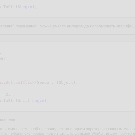
ntToStr(&
begin
явлении) переменной, можно вместо амперсанда использовать квалифици
;

er;

m1
.
Button1Click
(Sender: TObject)
;
:= 
2
;

ntToStr(Unit1.
begin
ая штука.
видел, имя переменной не совпадает ни с одним зарезервированным слово
 что человек скопировал код из Си. Это функция WinApi, видел пример е