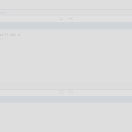
2
веты
а 12 месте:
ex/