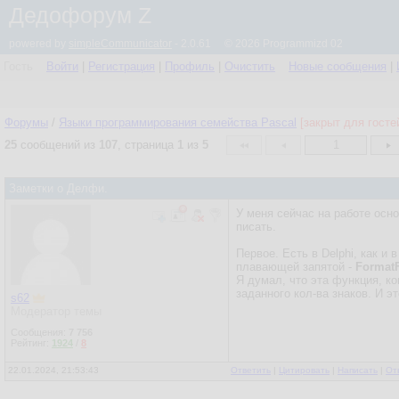
Дедофорум Z
powered by
simpleCommunicator
- 2.0.61 © 2026 Programmizd 02
Гость
Войти
|
Регистрация
|
Профиль
|
Очистить
Новые сообщения
|
Форумы
/
Языки программирования семейства Pascal
[закрыт для госте
25
сообщений из
107
, страница
1
из
5
1
Заметки о Делфи.
У меня сейчас на работе осно
писать.
Первое. Есть в Delphi, как и
плавающей запятой -
FormatF
Я думал, что эта функция, ко
заданного кол-ва знаков. И эт
s62
Модератор темы
Сообщения:
7 756
Рейтинг:
1924
/
8
22.01.2024, 21:53:43
Ответить
|
Цитировать
|
Написать
|
От