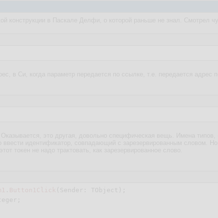
кой конструкции в Паскале Делфи, о которой раньше не знал. Смотрел ч
ес, в Си, когда параметр передается по ссылке, т.е. передается адрес пе
. Оказывается, это другая, довольно специфическая вещь. Имена типов
о ввести идентификатор, совпадающий с зарезервированным словом. Но 
 этот токен не надо трактовать, как зарезервированное слово.
m1
.
Button1Click
(Sender: TObject)
;