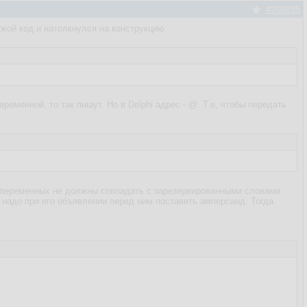
#709855
ужой код и натолкнулся на конструкцию
ременной, то так пишут. Но в Delphi адрес - @. Т.е, чтобы передать
, переменных не должны совпадать с зарезервированными словами
надо при его объявлении перед ним поставить амперсанд. Тогда