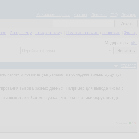
Мобильная версия
Контакт
Правила
FAQ
Помощь
нное
|
Игнор. тему
|
Прикреп. тему
|
Пометить прочит.
/
непрочит.
|
Фильтр
Модераторы:
s62
#708667
авно какие-то новые штуки узнавал в последнее время. Буду тут
тирования вывода разных данных. Например для вывода чисел с
сятичные знаки. Сегодня узнал, что она всё-таки
округляет
до
Рейтинг:
0
/
0