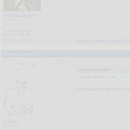
Неуловимый Джо
Участник
[игнорирует гостей]
Сообщения:
15 668
Рейтинг:
3600
/
31
15.02.2024, 08:57:12
Ответить
|
Цитировать
|
Написать
|
От
Заметки о Делфи.
Неуловимый Джо
15.02.202
Висуал бейсик на 9м.
VB опережает PHP. Ну как та
IT-Клоп
Участник