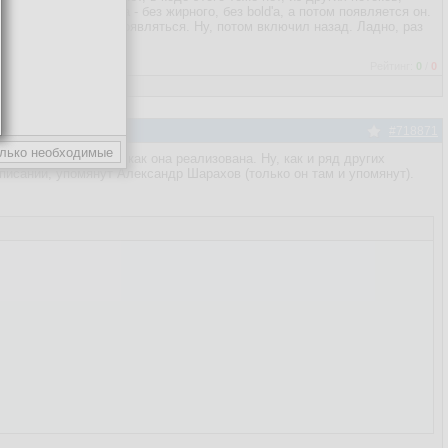
осле открытия окна - без жирного, без bold'а, а потом появляется он.
 и жирный перестал появляться. Ну, потом включил назад. Ладно, раз
ля Windows.
Рейтинг:
0
/
0
#718871
, решил глянуть, как она реализована. Ну, как и ряд других
написании, упомянут Александр Шарахов (только он там и упомянут).