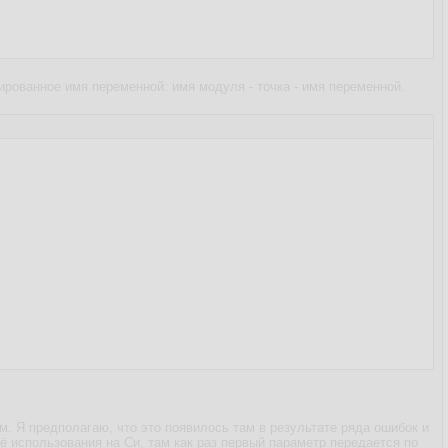
рованное имя переменной: имя модуля - точка - имя переменной.
м. Я предполагаю, что это появилось там в результате ряда ошибок и
ё использования на Си, там как раз первый параметр передается по