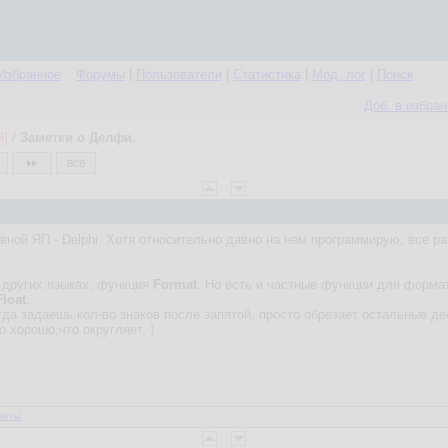
Избранное
Форумы
|
Пользователи
|
Статистика
|
Мод. лог
|
Поиск
Доб. в избра
й]
/
Заметки о Делфи.
все
вной ЯП - Delphi. Хотя относительно давно на нем программирую, все р
 в других языках, функция
Format
. Но есть и частные функции для форма
loat
.
гда задаешь кол-во знаков после запятой, просто обрезает остальные де
о хорошо,что округляет. )
веты