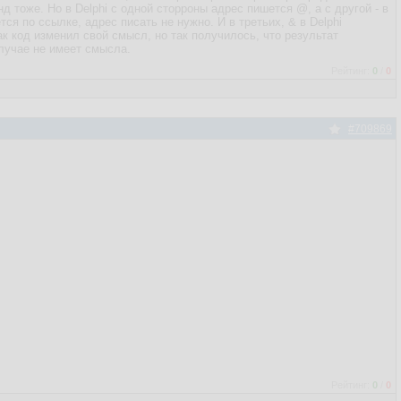
д тоже. Но в Delphi с одной сторроны адрес пишется @, а с другой - в
ется по ссылке, адрес писать не нужно. И в третьих, & в Delphi
ак код изменил свой смысл, но так получилось, что результат
лучае не имеет смысла.
Рейтинг:
0
/
0
#709869
Рейтинг:
0
/
0