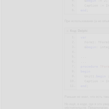
4.
  &
begin
 := 
2
;

5.
  Caption := I
6.
end
;
При использовании (а не объ
Код: Delphi
1.
var
2.
  Form1: TForm1
3.
  &
begin
: integ
4.
5.
...

6.
7.
procedure
TFor
8.
begin
9.
  Unit1.
begin
 
10.
  Caption := I
11.
end
;
Раньше не знал, что есть так
Но ещё, в коде, где я это у
обстоятельств. Предполагаю.