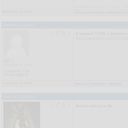
Изменено: 09.02.2024, 10:19:42 - s6
09.02.2024, 10:19:00
Ответить
|
Цитировать
|
Написать
|
От
Заметки о Делфи.
В индексе TIOBE в феврале н
https://www.tiobe.com/tiobe-ind
s62
Модератор темы
Сообщения:
7 756
Рейтинг:
1924
/
8
15.02.2024, 08:49:56
Ответить
|
Цитировать
|
Написать
Заметки о Делфи.
Висуал бейсик на 9м.