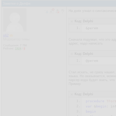
Заметки о Делфи.
На днях узнал о синтаксичес
Код: Delphi
1.
&perem
s62
Модератор темы
Сначала подумал, что это адр
адрес, надо написать
Сообщения:
7 756
Рейтинг:
1924
/
8
Код: Delphi
1.
@perem
Стал искать, не сразу нашел
языка. Но оказывается, можн
парсер кода будет знать, что
Пример:
Код: Delphi
1.
procedure
TFor
2.
var
 &
begin
3.
begin