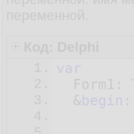
переменной.
Код: Delphi
var
1.
  Form1: 
2.
  &
begin
:
3.
4.
...

5.