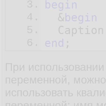
begin
3.
  &
begin
 
4.
  Caption
5.
end
;
6.
При использовании 
переменной, можно
использовать квал
переменной: имя мо