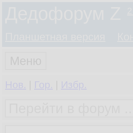
Дедофорум Z
2
Планшетная версия
Ко
Меню
Нов.
|
Гор.
|
Избр.