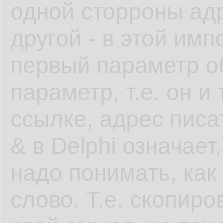
одной сторроны адр
другой - в этой им
первый параметр о
параметр, т.е. он и
ссылке, адрес писат
& в Delphi означает
надо понимать, как
слово. Т.е. скопир