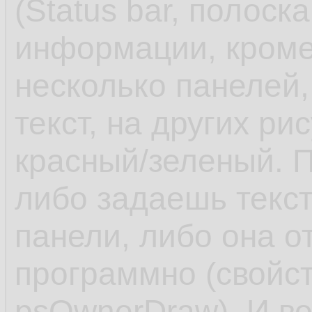
(Status bar, полоск
информации, кроме
несколько панелей,
текст, на других ри
красный/зеленый. П
либо задаешь текст
панели, либо она о
программно (свойств
psOwnerDraw). И в