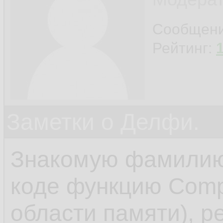
Сообщен
Рейтинг:
Заметки о Делфи.
Знакомую фамилию 
коде функцию Comp
области памяти), р