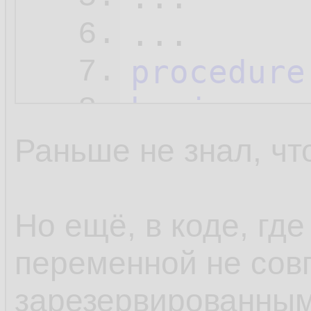
6.
procedure
7.
begin
8.
  Unit1.
b
9.
Раньше не знал, чт
  Caption
10.
end
;
11.
Но ещё, в коде, где
переменной не сов
зарезервированным