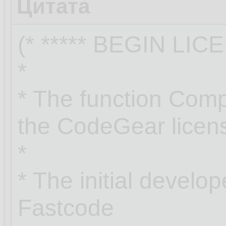
Цитата
(* ***** BEGIN LIC
*
* The function Com
the CodeGear licen
*
* The initial develop
Fastcode