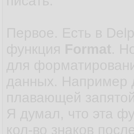
писать.
Первое. Есть в Delp
функция
Format
. Н
для форматировани
данных. Например 
плавающей запятой
Я думал, что эта ф
кол-во знаков посл