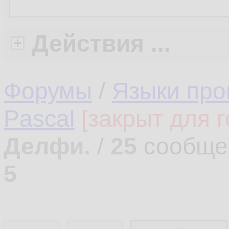
Действия ...
Форумы
/
Языки про
Pascal
[закрыт для г
Делфи.
/
25
сообще
5