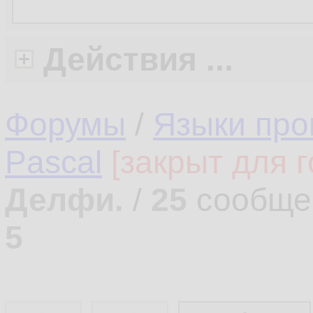
Действия ...
Форумы
/
Языки про
Pascal
[закрыт для г
Делфи.
/
25
сообще
5