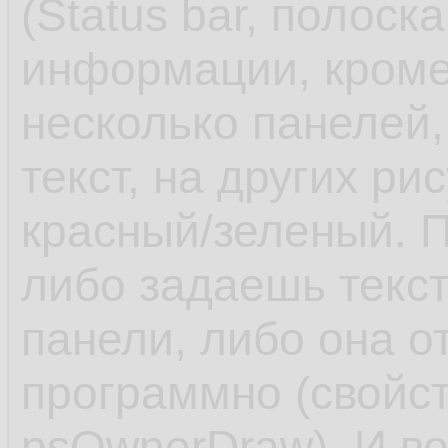
(Status bar, полоск
информации, кроме
несколько панелей,
текст, на других ри
красный/зеленый. П
либо задаешь текст
панели, либо она о
программно (свойств
psOwnerDraw). И в