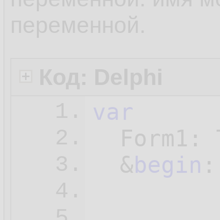
переменной.
Код: Delphi
var
1.
  Form1: 
2.
  &
begin
:
3.
4.
...

5.