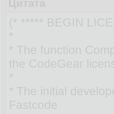
Цитата
(* ***** BEGIN LIC
*
* The function Com
the CodeGear licen
*
* The initial develop
Fastcode