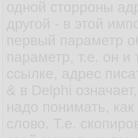
одной сторроны адр
другой - в этой им
первый параметр о
параметр, т.е. он и
ссылке, адрес писат
& в Delphi означает
надо понимать, как
слово. Т.е. скопир