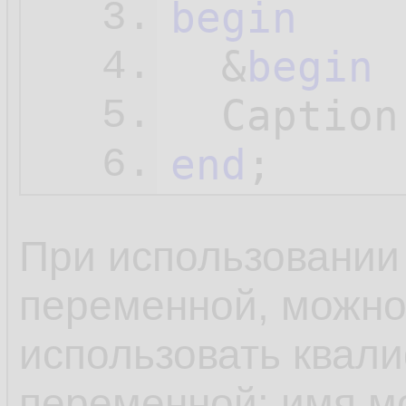
begin
3.
  &
begin
 
4.
  Caption
5.
end
;
6.
При использовании 
переменной, можно
использовать квал
переменной: имя мо