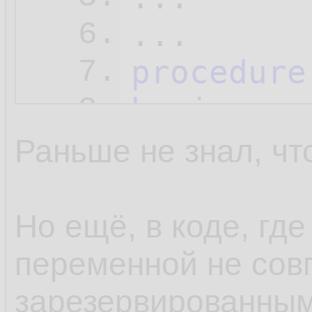
6.
procedure
7.
begin
8.
  Unit1.
b
9.
Раньше не знал, чт
  Caption
10.
end
;
11.
Но ещё, в коде, где
переменной не сов
зарезервированным