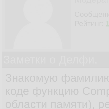
Сообщен
Рейтинг:
Заметки о Делфи.
Знакомую фамилию 
коде функцию Comp
области памяти), р