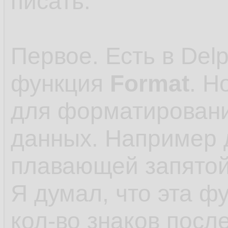
писать.
Первое. Есть в Delp
функция
Format
. Н
для форматировани
данных. Например 
плавающей запятой
Я думал, что эта ф
кол-во знаков посл