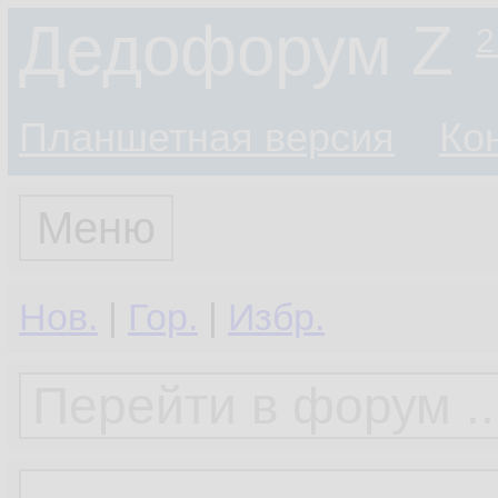
Дедофорум Z
2
Планшетная версия
Ко
Меню
Нов.
|
Гор.
|
Избр.