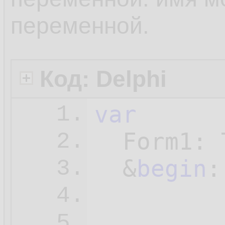
переменной.
Код: Delphi
var
1.
  Form1: 
2.
  &
begin
:
3.
4.
...

5.