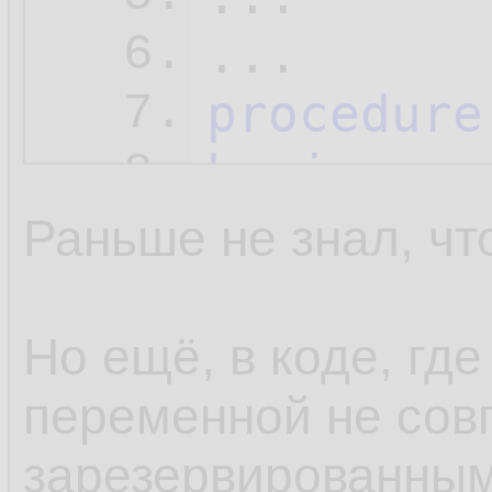
6.
procedure
7.
begin
8.
  Unit1.
b
9.
Раньше не знал, чт
  Caption
10.
end
;
11.
Но ещё, в коде, где
переменной не сов
зарезервированным