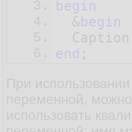
begin
3.
  &
begin
 
4.
  Caption
5.
end
;
6.
При использовании 
переменной, можно
использовать квал
переменной: имя мо