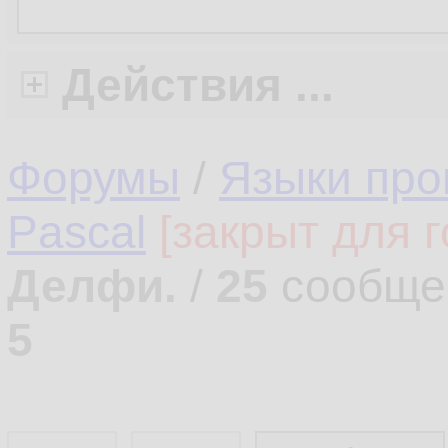
Действия ...
Форумы
/
Языки про
Pascal
[закрыт для г
Делфи.
/
25
сообще
5