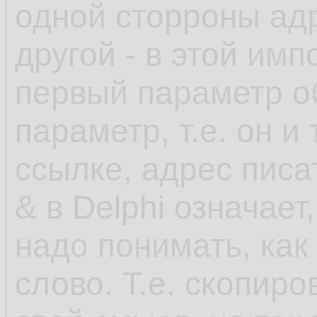
одной сторроны адр
другой - в этой им
первый параметр о
параметр, т.е. он и
ссылке, адрес писат
& в Delphi означает
надо понимать, как
слово. Т.е. скопир