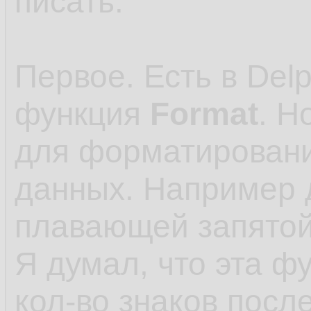
писать.
Первое. Есть в Delp
функция
Format
. Н
для форматировани
данных. Например 
плавающей запятой
Я думал, что эта ф
кол-во знаков посл