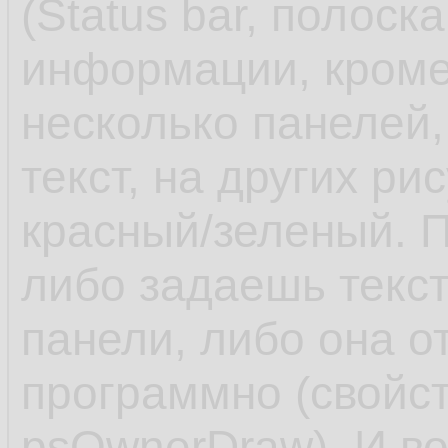
(Status bar, полоск
информации, кроме
несколько панелей,
текст, на других ри
красный/зеленый. П
либо задаешь текст
панели, либо она о
программно (свойств
psOwnerDraw). И в