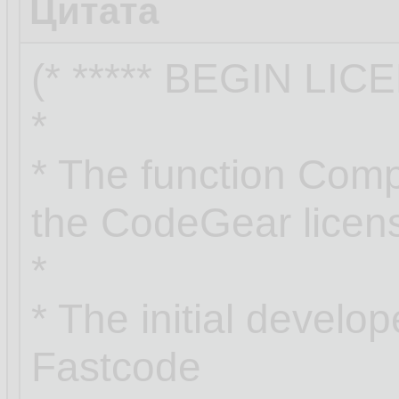
Цитата
(* ***** BEGIN LIC
*
* The function Com
the CodeGear licen
*
* The initial develop
Fastcode