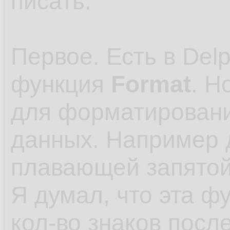
писать.
Первое. Есть в Delp
функция
Format
. Н
для форматировани
данных. Например 
плавающей запятой
Я думал, что эта ф
кол-во знаков посл