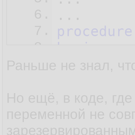
6.
procedure
7.
begin
8.
  Unit1.
b
9.
Раньше не знал, чт
  Caption
10.
end
;
11.
Но ещё, в коде, где
переменной не сов
зарезервированным