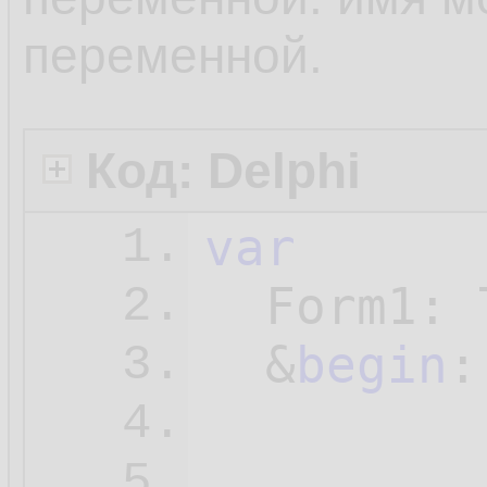
переменной.
Код: Delphi
var
1.
  Form1: 
2.
  &
begin
:
3.
4.
...

5.