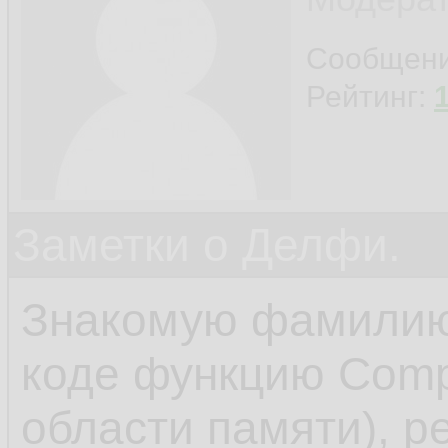
Сообщен
Рейтинг:
Заметки о Делфи.
Знакомую фамилию 
коде функцию Comp
области памяти), р