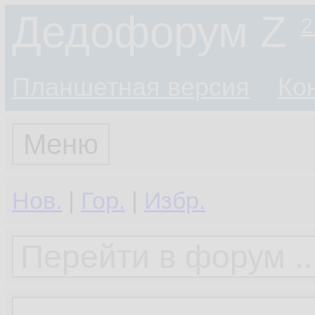
Дедофорум Z
2
Планшетная версия
Ко
Меню
Нов.
|
Гор.
|
Избр.