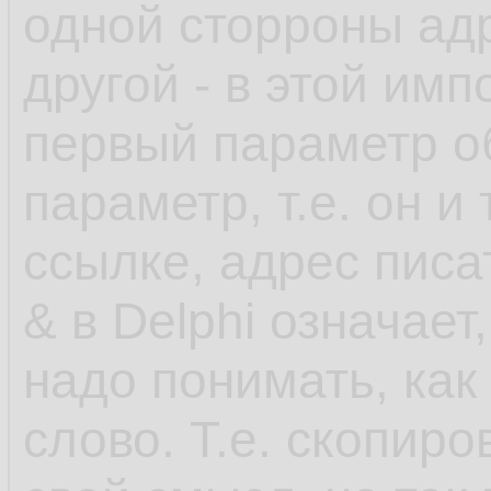
одной сторроны адр
другой - в этой им
первый параметр о
параметр, т.е. он и
ссылке, адрес писат
& в Delphi означает
надо понимать, как
слово. Т.е. скопир