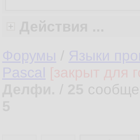
Действия ...
Форумы
/
Языки про
Pascal
[закрыт для г
Делфи.
/
25
сообще
5