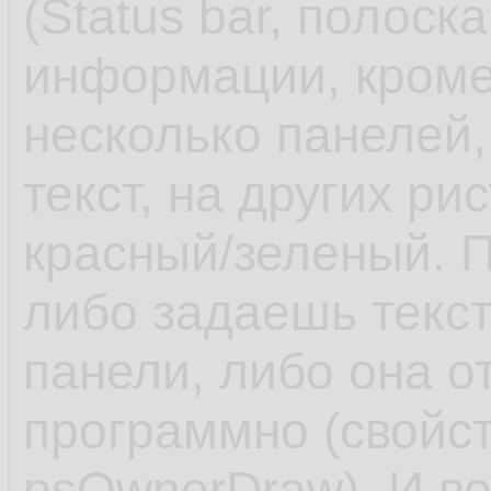
(Status bar, полоск
информации, кроме
несколько панелей,
текст, на других ри
красный/зеленый. П
либо задаешь текст
панели, либо она о
программно (свойств
psOwnerDraw). И в