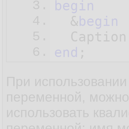
begin
3.
  &
begin
 
4.
  Caption
5.
end
;
6.
При использовании 
переменной, можно
использовать квал
переменной: имя мо