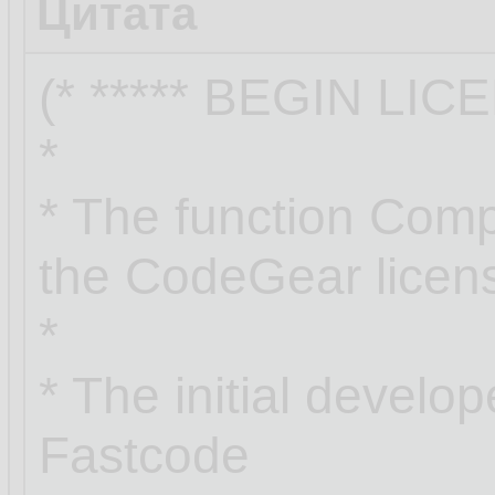
Цитата
(* ***** BEGIN LIC
*
* The function Com
the CodeGear licen
*
* The initial develop
Fastcode