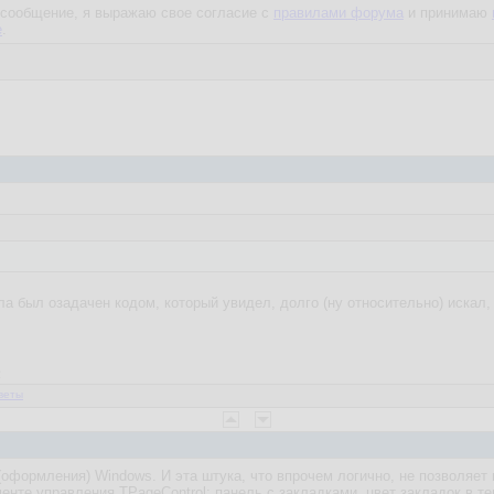
сообщение, я выражаю свое согласие с
правилами форума
и принимаю
е
.
ла был озадачен кодом, который увидел, долго (ну относительно) искал, 
2
веты
 (оформления) Windows. И эта штука, что впрочем логично, не позволяет
енте управления TPageControl: панель с закладками, цвет закладок в т