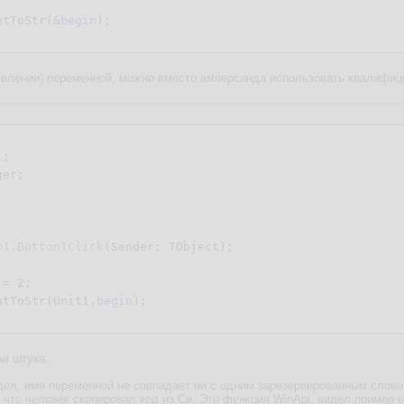
ntToStr(&
begin
явлении) переменной, можно вместо амперсанда использовать квалифици
;

er;

m1
.
Button1Click
(Sender: TObject)
;
:= 
2
;

ntToStr(Unit1.
begin
ая штука.
видел, имя переменной не совпадает ни с одним зарезервированным слово
 что человек скопировал код из Си. Это функция WinApi, видел пример е