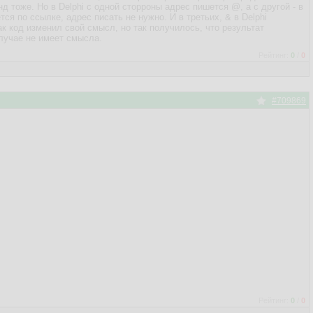
д тоже. Но в Delphi с одной сторроны адрес пишется @, а с другой - в
ется по ссылке, адрес писать не нужно. И в третьих, & в Delphi
ак код изменил свой смысл, но так получилось, что результат
лучае не имеет смысла.
Рейтинг:
0
/
0
#709869
Рейтинг:
0
/
0