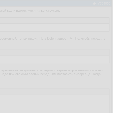
#709855
ужой код и натолкнулся на конструкцию
ременной, то так пишут. Но в Delphi адрес - @. Т.е, чтобы передать
, переменных не должны совпадать с зарезервированными словами
надо при его объявлении перед ним поставить амперсанд. Тогда