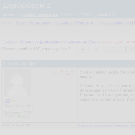
Дедофорум Z
powered by
simpleCommunicator
- 2.0.61 © 2026 Programmizd 02
Гость
Войти
|
Регистрация
|
Профиль
|
Очистить
Новые сообщения
|
Форумы
/
Языки программирования семейства Pascal
[закрыт для госте
25
сообщений из
107
, страница
1
из
5
1
Заметки о Делфи.
У меня сейчас на работе осно
писать.
Первое. Есть в Delphi, как и
плавающей запятой -
FormatF
Я думал, что эта функция, ко
заданного кол-ва знаков. И эт
s62
Модератор темы
Сообщения:
7 739
Рейтинг:
1919
/
8
22.01.2024, 21:53:43
Ответить
|
Цитировать
|
Написать
|
От