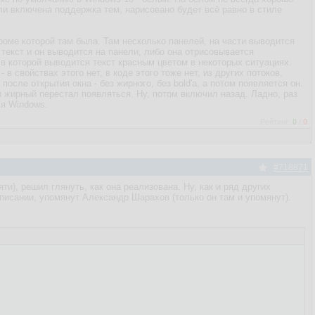
если включена поддержка тем, нарисовано будет всё равно в стиле
кроме которой там была. Там несколько панелей, на части выводится
 текст и он выводится на панели, либо она отрисовывается
 в которой выводится текст красным цветом в некоторых ситуациях.
свойствах этого нет, в коде этого тоже нет, из других потоков,
осле открытия окна - без жирного, без bold'а, а потом появляется он.
 и жирный перестал появляться. Ну, потом включил назад. Ладно, раз
ля Windows.
Рейтинг:
0
/
0
#718871
, решил глянуть, как она реализована. Ну, как и ряд других
написании, упомянут Александр Шарахов (только он там и упомянут).