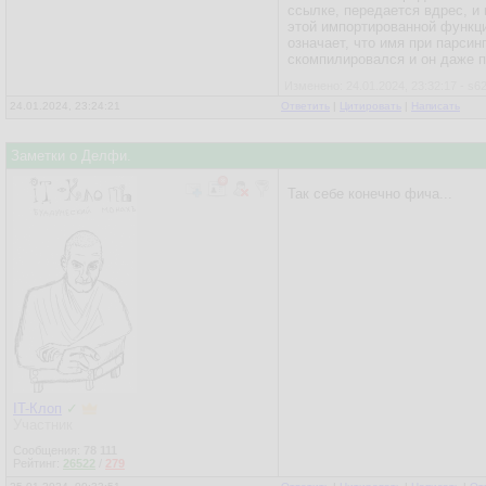
ссылке, передается вдрес, и 
этой импортированной функц
означает, что имя при парсин
скомпилировался и он даже п
Изменено: 24.01.2024, 23:32:17 - s6
24.01.2024, 23:24:21
Ответить
|
Цитировать
|
Написать
Заметки о Делфи.
Так себе конечно фича...
IT-Клоп
✓
Участник
Сообщения:
78 111
Рейтинг:
26522
/
279