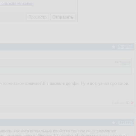
пользовательское
#709871
709869
что же такое означает & в паскале делфи. Ну и вот, узнал про такое.
Рейтинг:
0
/
0
#717125
 менять какие-то визуальные свойства тех или иных элементов
еме по-умолчанию в Windows 10 - белый. На белом не всегда хорошо