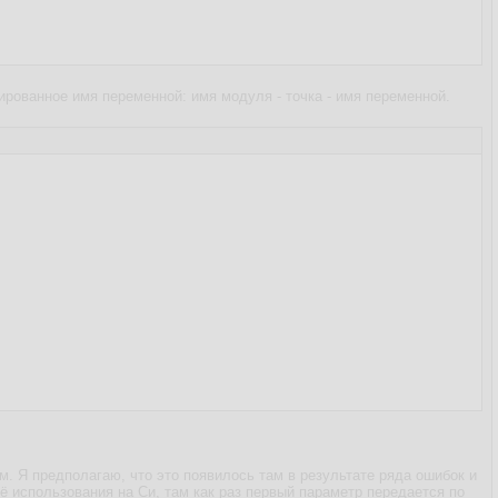
рованное имя переменной: имя модуля - точка - имя переменной.
м. Я предполагаю, что это появилось там в результате ряда ошибок и
ё использования на Си, там как раз первый параметр передается по