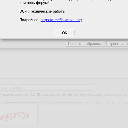
или весь форум!
соглашение
циальности
DC-T: Технические работы
Подробнее:
https://t.me/it_works_org
okie
а статистики
етинга и рекламы
ть вложение
 размер вложений: 4,0 МБ, аудио/видео: 8,0 МБ. Картинки большего размера ужимают
изображенный на картинке. Если код нечитаемый, кликните картинку, чтобы загрузить д