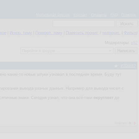
Мобильная версия
Контакт
Правила
FAQ
Помощь
нное
|
Игнор. тему
|
Прикреп. тему
|
Пометить прочит.
/
непрочит.
|
Фильтр
Модераторы:
s62
#708667
авно какие-то новые штуки узнавал в последнее время. Буду тут
тирования вывода разных данных. Например для вывода чисел с
сятичные знаки. Сегодня узнал, что она всё-таки
округляет
до
Рейтинг:
0
/
0