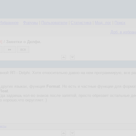
Избранное
Форумы
|
Пользователи
|
Статистика
|
Мод. лог
|
Поиск
Доб. в избра
й]
/
Заметки о Делфи.
все
вной ЯП - Delphi. Хотя относительно давно на нем программирую, все р
 в других языках, функция
Format
. Но есть и частные функции для форма
loat
.
гда задаешь кол-во знаков после запятой, просто обрезает остальные де
о хорошо,что округляет. )
веты