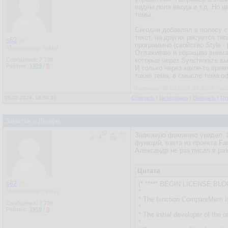
видны поля ввода и т.д. Но ц
темы.
Сегодня добавлял в полосу ст
текст, на других рисуется ти
s62
программно (свойство Style -
Модератор темы
Отлаживаю и обращаю внимани
Сообщения:
7 739
которые через Synchronize вы
Рейтинг:
1919
/
8
И только через какое-то врем
такая тема, в смысле тема оф
Изменено: 05.02.2024, 18:35:07 - s6
05.02.2024, 18:30:50
Ответить
|
Цитировать
|
Написать
|
От
Заметки о Делфи.
Знакомую фамилию увидел. Ис
функций, взята из проекта Fa
Александр не раз писал в разд
Цитата
s62
(* ***** BEGIN LICENSE BLOC
Модератор темы
*
* The function CompareMem is
Сообщения:
7 739
*
Рейтинг:
1919
/
8
* The initial developer of the 
*