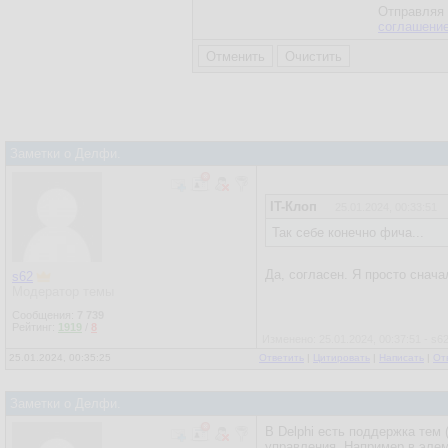
Отправляя 
соглашени
Заметки о Делфи.
IT-Клоп
25.01.2024, 00:33:51
Так себе конечно фича...
Да, согласен. Я просто снача
s62
Модератор темы
Сообщения:
7 739
Рейтинг:
1919
/
8
Изменено: 25.01.2024, 00:37:51 - s6
25.01.2024, 00:35:25
Ответить
|
Цитировать
|
Написать
|
От
Заметки о Делфи.
В Delphi есть поддержка тем
управления. Например в элем