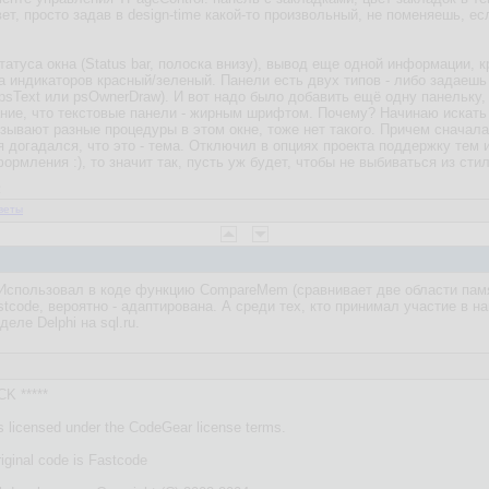
вет, просто задав в design-time какой-то произвольный, не поменяешь, 
атуса окна (Status bar, полоска внизу), вывод еще одной информации, 
па индикаторов красный/зеленый. Панели есть двух типов - либо задаешь
 psText или psOwnerDraw). И вот надо было добавить ещё одну панельку,
е, что текстовые панели - жирным шрифтом. Почему? Начинаю искать - в 
зывают разные процедуры в этом окне, тоже нет такого. Причем сначала п
я догадался, что это - тема. Отключил в опциях проекта поддержку тем
ормления :), то значит так, пусть уж будет, чтобы не выбиваться из сти
2
веты
пользовал в коде функцию CompareMem (сравнивает две области памяти)
stcode, вероятно - адаптирована. А среди тех, кто принимал участие в 
еле Delphi на sql.ru.
K *****
 licensed under the CodeGear license terms.
original code is Fastcode