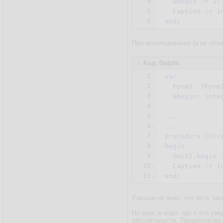
4.
  &
begin
 := 
2
;

5.
  Caption := I
6.
end
;
При использовании (а не объ
Код: Delphi
1.
var
2.
  Form1: TForm1
3.
  &
begin
: integ
4.
5.
...

6.
7.
procedure
TFor
8.
begin
9.
  Unit1.
begin
 
10.
  Caption := I
11.
end
;
Раньше не знал, что есть так
Но ещё, в коде, где я это у
обстоятельств. Предполагаю.