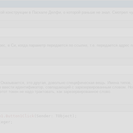
кой конструкции в Паскале Делфи, о которой раньше не знал. Смотрел ч
ес, в Си, когда параметр передается по ссылке, т.е. передается адрес пе
. Оказывается, это другая, довольно специфическая вещь. Имена типов
о ввести идентификатор, совпадающий с зарезервированным словом. Но 
 этот токен не надо трактовать, как зарезервированное слово.
m1
.
Button1Click
(Sender: TObject)
;