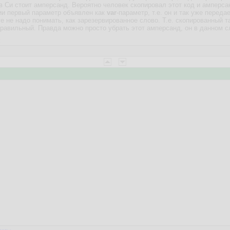
в Си стоит амперсанд. Вероятно человек скопировал этот код и амперсан
ии первый параметр объявлен как
var
-параметр, т.е. он и так уже переда
ге не надо понимать, как зарезервированное слово. Т.е. скопированный т
равильный. Правда можно просто убрать этот амперсанд, он в данном с
2