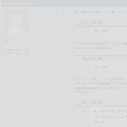
Заметки о Делфи.
На днях узнал о синтаксичес
Код: Delphi
1.
&perem
s62
Модератор темы
Сначала подумал, что это адр
адрес, надо написать
Сообщения:
7 739
Рейтинг:
1919
/
8
Код: Delphi
1.
@perem
Стал искать, не сразу нашел
языка. Но оказывается, можн
парсер кода будет знать, что
Пример:
Код: Delphi
1.
procedure
TFor
2.
var
 &
begin
3.
begin