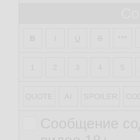
Со
B
I
U
S
***
1
2
3
4
5
QUOTE
AI
SPOILER
CO
Сообщение со