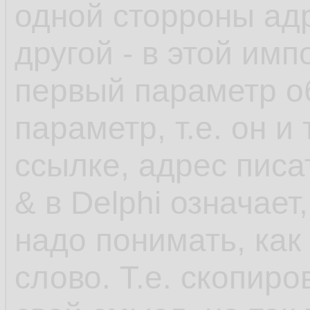
одной сторроны адр
другой - в этой им
первый параметр о
параметр, т.е. он и
ссылке, адрес писат
& в Delphi означает
надо понимать, как
слово. Т.е. скопир