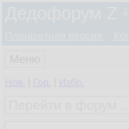
Дедофорум Z
2
Планшетная версия
Ко
Меню
Нов.
|
Гор.
|
Избр.