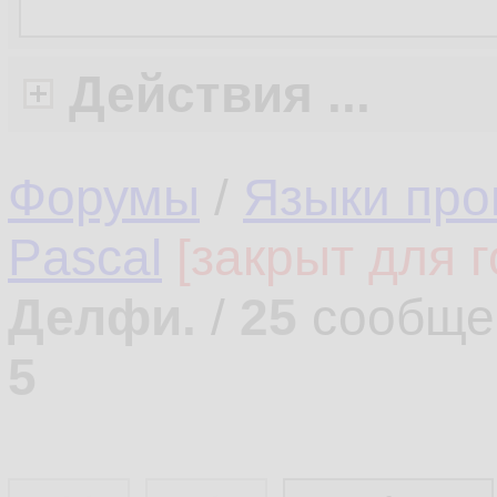
Действия ...
Форумы
/
Языки про
Pascal
[закрыт для г
Делфи.
/
25
сообще
5