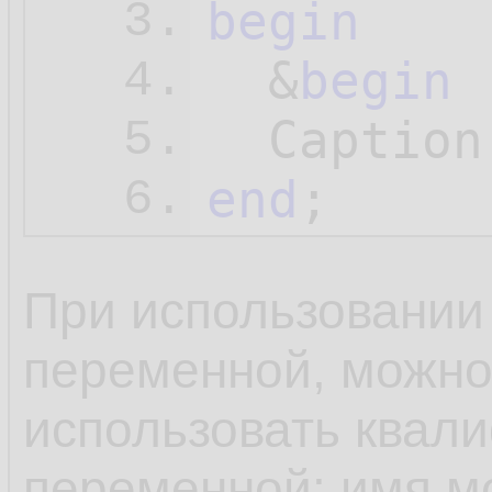
begin
3.
  &
begin
 
4.
  Caption
5.
end
;
6.
При использовании 
переменной, можно
использовать квал
переменной: имя мо