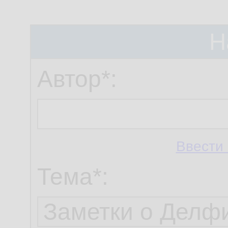
Н
Автор*:
Ввести 
Тема*: