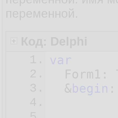
переменной.
Код: Delphi
var
1.
  Form1: 
2.
  &
begin
:
3.
4.
...

5.