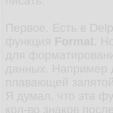
писать.
Первое. Есть в Delp
функция
Format
. Н
для форматировани
данных. Например 
плавающей запятой
Я думал, что эта ф
кол-во знаков посл