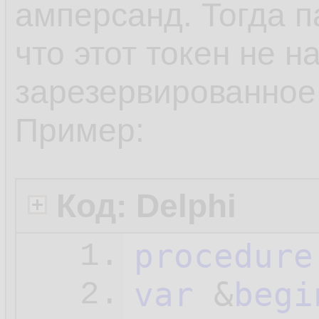
амперсанд. Тогда п
что этот токен не н
зарезервированное
Пример:
Код: Delphi
procedure
1.
var
 &
begi
2.