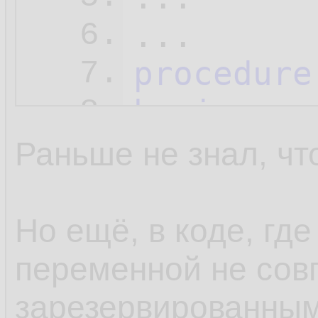
6.
procedure
7.
begin
8.
  Unit1.
b
9.
Раньше не знал, чт
  Caption
10.
end
;
11.
Но ещё, в коде, где
переменной не сов
зарезервированным