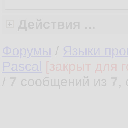
Действия ...
Форумы
/
Языки про
Pascal
[закрыт для г
/
7
сообщений из
7
,