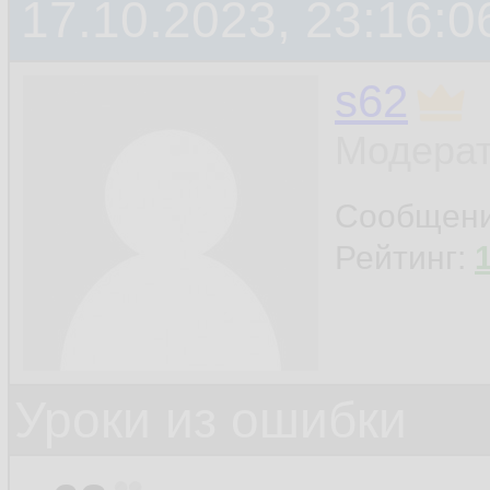
17.10.2023, 23:16:0
протоколов (напр
данные теряются;
s62
Модерат
Соответственно, ко
Сообщен
сокета вызывался м
Рейтинг:
эту ошибку я и полу
добавил код очистк
Уроки из ошибки
заработало, как на