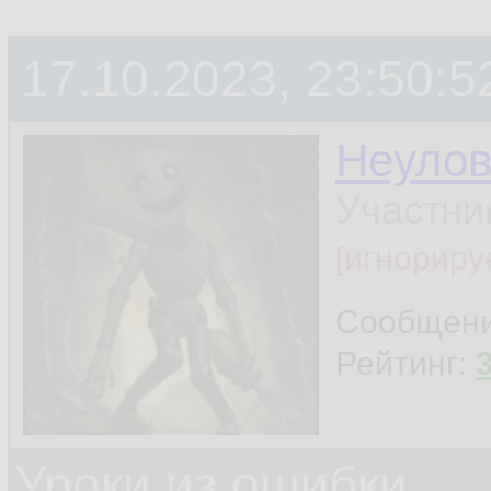
17.10.2023, 23:50:5
Неуло
Участни
[игнориру
Сообщен
Рейтинг:
Уроки из ошибки