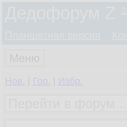
Дедофорум Z
2
Планшетная версия
Ко
Меню
Нов.
|
Гор.
|
Избр.