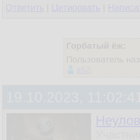
Ответить
|
Цитировать
|
Написа
Горбатый ёж:
Пользователь на
s62
.
19.10.2023, 11:02:4
Неуло
Участни