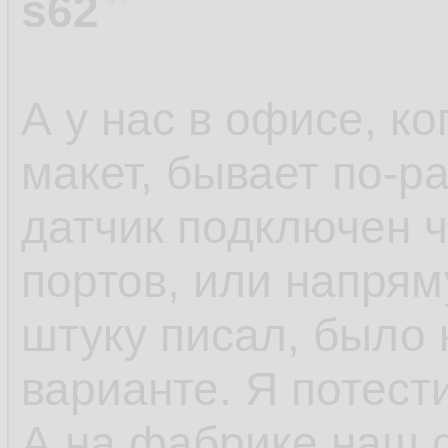
нормально снимать
s62
известен, в том чис
сразу пытаться чита
А у нас в офисе, к
Вот.
макет, бывает по-р
датчик подключен 
портов, или напрям
штуку писал, было 
варианте. Я потести
А на фабрике наш 