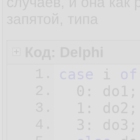
случаев, и она как 
запятой, типа
Код: Delphi
case
 i 
of
1.
0
: do1;

2.
1
: do2;

3.
3
: do3;

4.