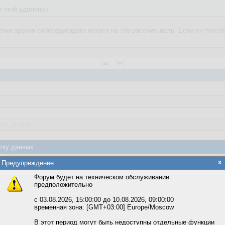
й этой удаленки.
 точки зрения собеседующего нехрен на это рассчитывать. Если он техсо
023, 17:13:26
нно это написал ))
тку данных
яется обработка файлов cookie, необходимых для работы сайта, а такж
x
Предупреждение
та и улучшения предоставляемых сервисов с использованием метричес
а
Форум будет на техническом обслуживании
предположительно
вать сайт, вы даёте согласие на обработку файлов cookie, необходимы
ожете выбрать по своему усмотрению.
с 03.08.2026, 15:00:00 до 10.08.2026, 09:00:00
временная зона: [GMT+03:00] Europe/Moscow
м ссылкам мы можете ознакомиться с действующим на сайте пользова
веты
итикой конфиденциальности.
В этот период могут быть недоступны отдельные функции