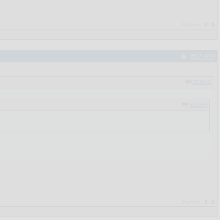
Рейтинг:
0
/
0
#521650
521642
521639
Рейтинг:
0
/
0