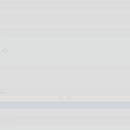
9
8.2023, 17:13:26
ёх
ренно это написал ))
гда
веты
3, 17:34:21