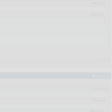
521680
521676
521642
521639
Рейтинг:
0
/
0
#521711
521695
521684
521680