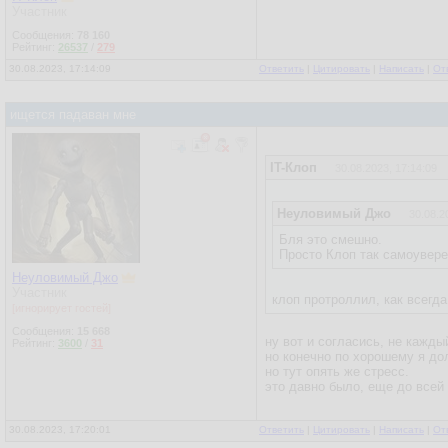
Участник
Сообщения:
78 160
Рейтинг:
26537
/
279
30.08.2023, 17:14:09
Ответить
|
Цитировать
|
Написать
|
От
ищется падаван мне
IT-Клоп
30.08.2023, 17:14:09
Неуловимый Джо
30.08.2
Бля это смешно.
Просто Клоп так самоувере
Неуловимый Джо
Участник
клоп протроллил, как всегд
[игнорирует гостей]
Сообщения:
15 668
ну вот и согласись, не кажды
Рейтинг:
3600
/
31
но конечно по хорошему я до
но тут опять же стресс.
это давно было, еще до всей
30.08.2023, 17:20:01
Ответить
|
Цитировать
|
Написать
|
От