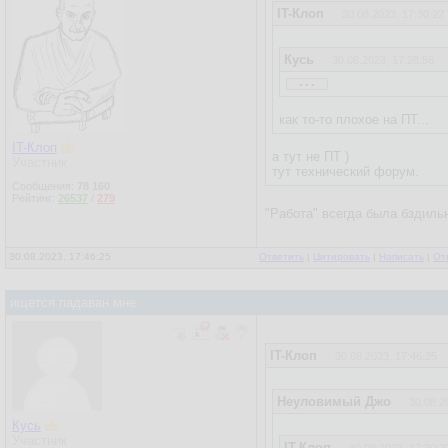
IT-Клоп
30.08.2023, 17:30:22
Кусь
30.08.2023, 17:28:56
...
IT-Клоп
30.08.2023, 17:14:
как то-то плохое на ПТ...
IT-Клоп
Неуловимый Джо
30.
а тут не ПТ )
Участник
тут технический форум.
...
Сообщения:
78 160
Рейтинг:
26537
/
279
"Работа" всегда была бздиль
клоп протроллил, как вс
30.08.2023, 17:46:25
Ответить
|
Цитировать
|
Написать
|
От
клоп -- известный пустоб
ищется падаван мне
IT-Клоп
30.08.2023, 17:46:25
Неуловимый Джо
30.08.2
Кусь
Участник
IT-Клоп