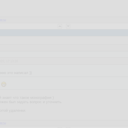
веты
023, 17:13:26
нно это написал ))
а
й знает что такое монография )
лжен был задать вопрос и уточнить.
 этой удаленки.
веты