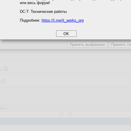
или весь форум!
соглашение
циальности
DC-T: Технические работы
Подробнее:
https://t.me/it_works_org
okie
а статистики
етинга и рекламы
2023, 17:13:26
енно это написал ))
да
х
веты