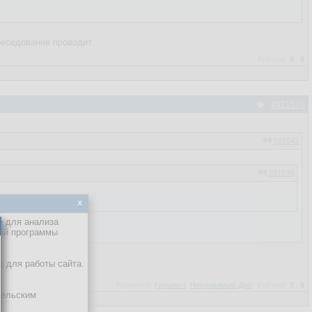
беседование проводит.
Рейтинг:
0
/
0
#521676
521642
521639
x
е для анализа
кой программы
х для работы сайта.
Нравится:
Гарыныч
,
Неуловимый Джо
Рейтинг:
3
/
0
тельским