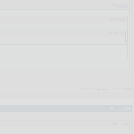
521680
521676
521642
521639
Нравится:
Гарыныч
Рейтинг:
1
/
0
#521695
521684