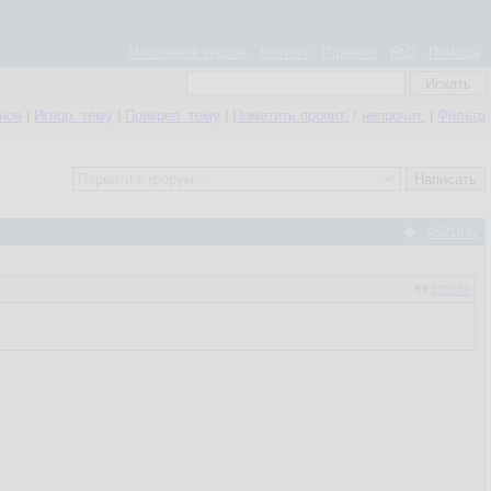
Мобильная версия
Контакт
Правила
FAQ
Помощь
нное
|
Игнор. тему
|
Прикреп. тему
|
Пометить прочит.
/
непрочит.
|
Фильтр
#521642
521639