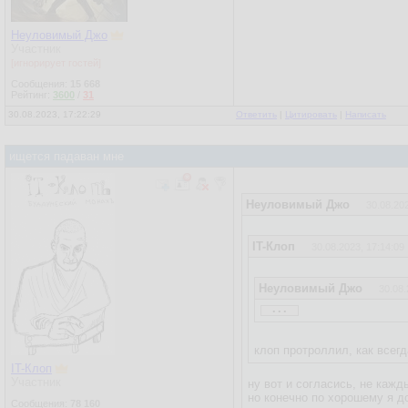
Неуловимый Джо
Участник
[игнорирует гостей]
Сообщения:
15 668
Рейтинг:
3600
/
31
30.08.2023, 17:22:29
Ответить
|
Цитировать
|
Написать
ищется падаван мне
Неуловимый Джо
30.08.202
IT-Клоп
30.08.2023, 17:14:09
Неуловимый Джо
30.08.
...
Бля это смешно.
Просто Клоп так самоувер
клоп протроллил, как всег
IT-Клоп
Участник
ну вот и согласись, не кажд
но конечно по хорошему я д
Сообщения:
78 160