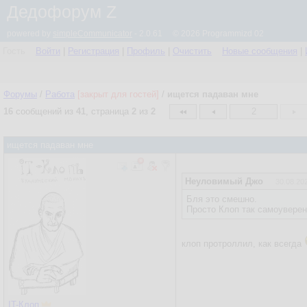
Дедофорум Z
powered by
simpleCommunicator
- 2.0.61 © 2026 Programmizd 02
Гость
Войти
|
Регистрация
|
Профиль
|
Очистить
Новые сообщения
|
Форумы
/
Работа
[закрыт для гостей]
/
ищется падаван мне
16
сообщений из
41
, страница
2
из
2
2
ищется падаван мне
Неуловимый Джо
30.08.202
Бля это смешно.
Просто Клоп так самоуверенн
клоп протроллил, как всегда
IT-Клоп