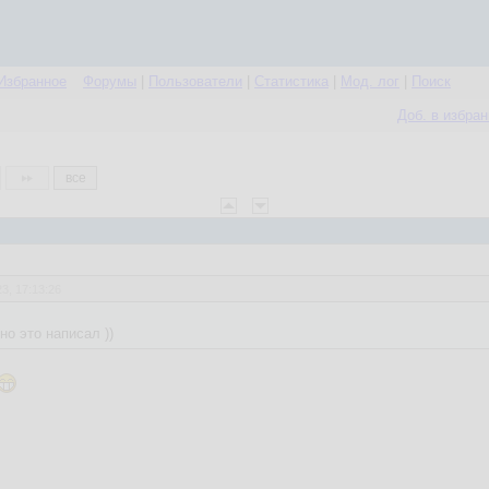
Избранное
Форумы
|
Пользователи
|
Статистика
|
Мод. лог
|
Поиск
Доб. в избра
все
3, 17:13:26
о это написал ))