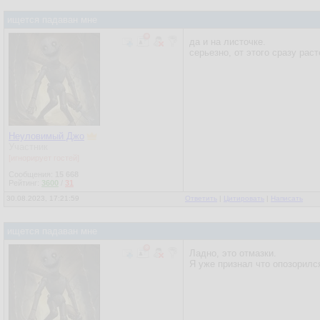
ищется падаван мне
да и на листочке.
серьезно, от этого сразу рас
Неуловимый Джо
Участник
[игнорирует гостей]
Сообщения:
15 668
Рейтинг:
3600
/
31
30.08.2023, 17:21:59
Ответить
|
Цитировать
|
Написать
ищется падаван мне
Ладно, это отмазки.
Я уже признал что опозорилс