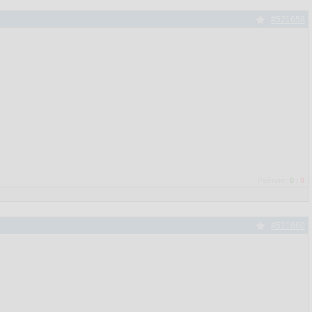
#521658
Рейтинг:
0
/
0
#521660