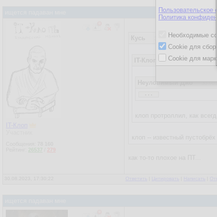
Пользовательское 
ищется падаван мне
Политика конфиден
Необходимые co
Кусь
30.08.2023, 17:28:56
Cookie для сбор
Cookie для марк
IT-Клоп
30.08.2023, 17:14:09
Неуловимый Джо
30.08.
...
Бля это смешно.
Просто Клоп так самоувер
клоп протроллил, как всег
IT-Клоп
Участник
клоп -- известный пустобрё
Сообщения:
78 160
Рейтинг:
26537
/
279
как то-то плохое на ПТ...
30.08.2023, 17:30:22
Ответить
|
Цитировать
|
Написать
|
От
ищется падаван мне