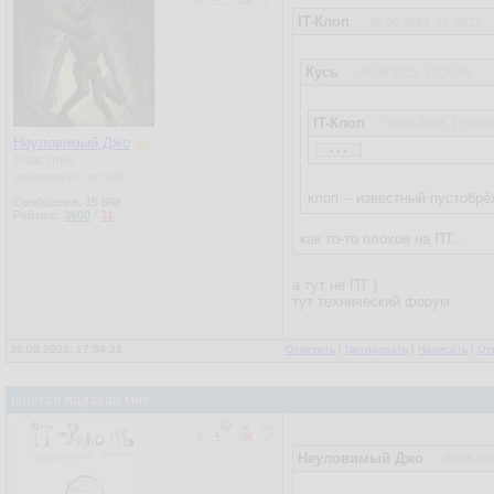
IT-Клоп
30.08.2023, 17:30:22
Кусь
30.08.2023, 17:28:56
IT-Клоп
30.08.2023, 17:14:0
...
Неуловимый Джо
Участник
Неуловимый Джо
30.0
[игнорирует гостей]
клоп -- известный пустобр
Бля это смешно.
Сообщения:
15 668
Рейтинг:
3600
/
31
Просто Клоп так самоуве
как то-то плохое на ПТ...
клоп протроллил, как все
а тут не ПТ )
тут технический форум.
30.08.2023, 17:34:21
Ответить
|
Цитировать
|
Написать
|
От
ищется падаван мне
Неуловимый Джо
30.08.202