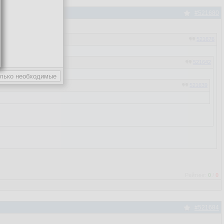
#521680
521676
521642
521639
Рейтинг:
0
/
0
#521684