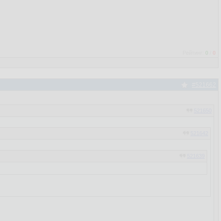
Рейтинг:
0
/
0
#521662
521650
521642
521639