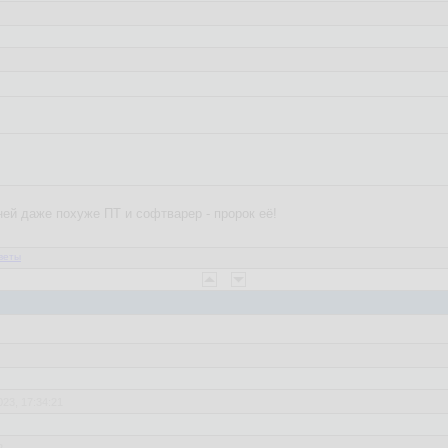
09
08.2023, 17:13:26
ней даже похуже ПТ и софтварер - пророк её!
егда
веты
рёх
023, 17:34:21