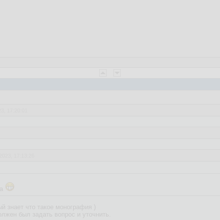
3, 17:20:01
2023, 17:13:26
енно это написал ))
да
ый знает что такое монография )
олжен был задать вопрос и уточнить.