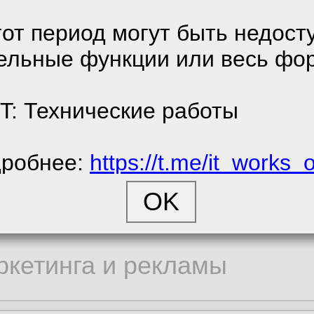
денциальности.
тот период могут быть недост
мент
ельные функции или весь фо
е соглашение
стие в автоматизаци
енциальности
T: Технические работы
инансовый вопрос ми
робнее:
https://t.me/it_works_
cookie
в HR-системе, вроде 
ора статистики
 но вроде и требован
ркетинга и рекламы