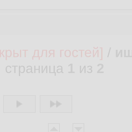
акрыт для гостей]
/
ищ
, страница
1
из
2