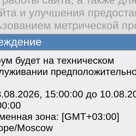
айта и улучшения предост
льзованием метрической п
 хипстерскими девопс
еждение
ум будет на техническом
зовать сайт, вы даёте сог
луживании предположительн
 cookie, необходимых для
можете выбрать по своему
сти в порядок нескол
3.08.2026, 15:00:00 до 10.08.2
00:00
 и пр: выстроить вн
ным ссылкам мы можете о
менная зона: [GMT+03:00]
ние, отказоустойчиво
сайте пользовательским с
ope/Moscow