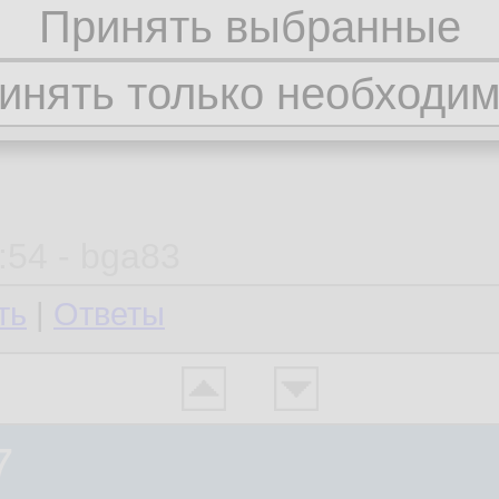
ноуты корпоративные
замещенные
:54 - bga83
ть
|
Ответы
7