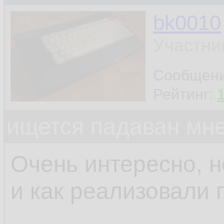
bk0010
Участни
Сообщен
Рейтинг:
ищется падаван мн
Очень интересно, н
и как реализовали 