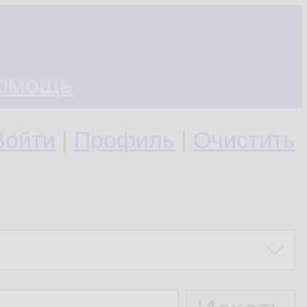
омощь
Войти
|
Профиль
|
Очистить