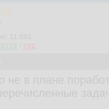
к
ия:
11 881
10772
/
192
е
о не в плане поработ
перечисленные задач