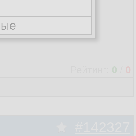
 выдают, но
Рейтинг:
0
/
0
#142327