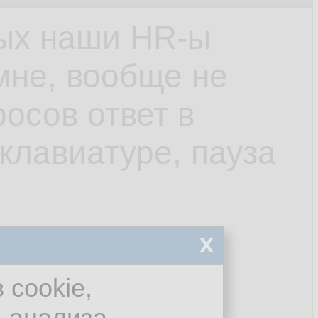
рых наши HR-ы
мне, вообще не
росов ответ в
 клавиатуре, пауза
x
:
 cookie,
ный линуксовый
я анализа