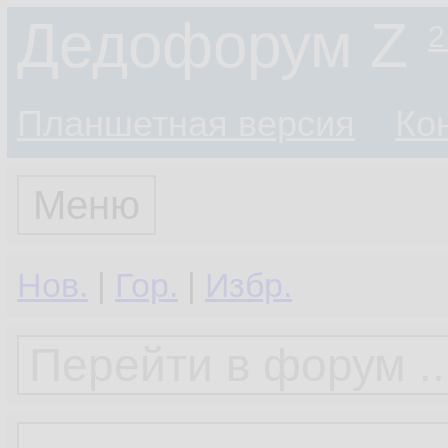
Дедофорум Z
2
Планшетная версия
Ко
Меню
Нов.
|
Гор.
|
Избр.