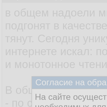
в общем надоели м
подгонят в качеств
тянут. Сегодня уни
интернете искал: п
и монотонное чтени
Согласие на обра
В общем о позиции,
На сайте осущест
- по сути достаточ
необходимых для 