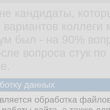
не кандидаты, кото
е вариантов коллеги 
кум был - на 90% воп
осле вопроса стук по
е.
ботку данных
 что по требованиям
вляется обработка файлов
но чтобы был грамот
работы сайта, а также дл