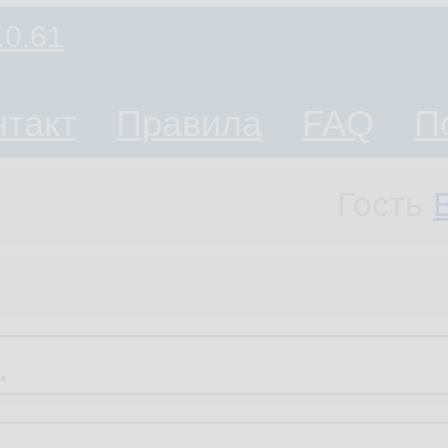
.0.61
нтакт
Правила
FAQ
П
Гость