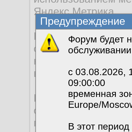
Яндекс.Метрика.
Предупреждение
Продолжая использо
Форум будет н
согласие на обрабо
обслуживании
необходимых для р
с 03.08.2026, 
вы можете выбрать
09:00:00
временная зон
По нижеприведенн
Europe/Mosco
ознакомиться с де
пользовательским 
В этот период