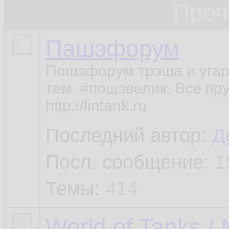
Проч
Пашэфорум
Пошэфорум трэша и угар
тем. #пошэвелик. Все пруц
http://fintank.ru
Последний автор:
Д
Посл. сообщение:
1
Темы:
414
World of Tanks /