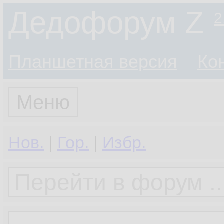
Дедофорум Z
2
Планшетная версия
Ко
Меню
Нов.
|
Гор.
|
Избр.